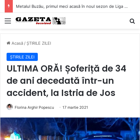
Metalul Buzău, primul meci acasă în noul sezon de Liga 2. Obiectiv clar înaintea duelului cu CS Afumați
Mediu
C
Acasă
/
ȘTIRILE ZILEI
ȘTIRILE ZILEI
ULTIMA ORĂ! Șoferiță de 34
de ani decedată într-un
accident, la Istria de Jos
Florina Arghir Popescu
17 martie 2021