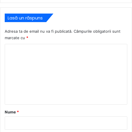
Lasă un răspuns
Adresa ta de email nu va fi publicată.
Câmpurile obligatorii sunt
marcate cu
*
C
o
m
e
n
t
a
r
Nume
*
i
u