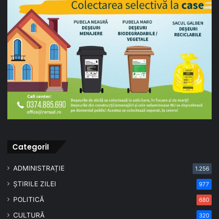
CategoriI
ADMINISTRAȚIE
1.256
ȘTIRILE ZILEI
977
POLITICĂ
680
CULTURĂ
320