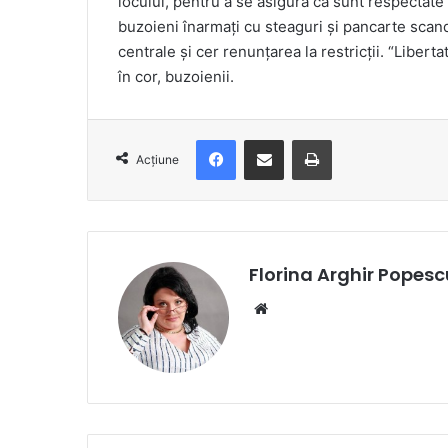
locului, pentru a se asigura că sunt respectate 
buzoieni înarmați cu steaguri și pancarte scand
centrale și cer renunțarea la restricții. “Libert
în cor, buzoienii.
Facebook
Distribuie prin e-mail
Imprimare
Acțiune
Florina Arghir Popesc
Website