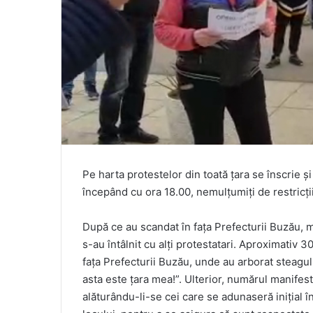
Pe harta protestelor din toată țara se înscrie și
începând cu ora 18.00, nemulțumiți de restricți
După ce au scandat în fața Prefecturii Buzău, m
s-au întâlnit cu alți protestatari. Aproximativ 
fața Prefecturii Buzău, unde au arborat steagul
asta este țara mea!”. Ulterior, numărul manifest
alăturându-li-se cei care se adunaseră inițial în 