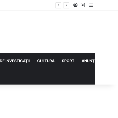
Log In
Articol aleatoriu
Sidebar
i cu CS Afumați
DE INVESTIGAȚII
CULTURĂ
SPORT
ANUNȚURI