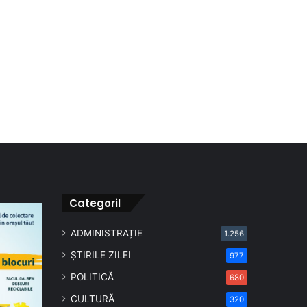
CategoriI
ADMINISTRAȚIE
1.256
ȘTIRILE ZILEI
977
POLITICĂ
680
CULTURĂ
320