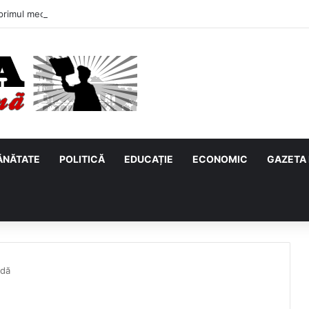
primul meci acasă în noul sezon de Liga 2. Obiectiv clar înaintea duelulu
ĂNĂTATE
POLITICĂ
EDUCAȚIE
ECONOMIC
GAZETA 
adă