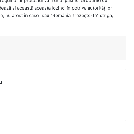
regulile iar protestul va fi unul pașnic. Grupurile de
ează și această această lozinci împotriva autorităților
ate, nu arest în case” sau “România, trezește-te” strigă,
u