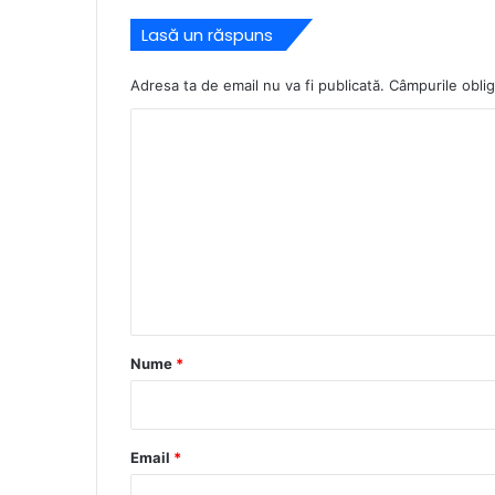
Lasă un răspuns
Adresa ta de email nu va fi publicată.
Câmpurile oblig
C
o
m
e
n
t
a
r
Nume
*
i
u
*
Email
*