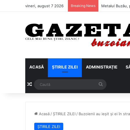
vineri, august 7 2026
Breaking News
Metalul Buzău, 
ACASĂ
ȘTIRILE ZILEI
ADMINISTRAȚIE
S
Articol aleatoriu
Caută
Acasă
/
ȘTIRILE ZILEI
/
Buzoienii au ieșit și ei în str
ȘTIRILE ZILEI