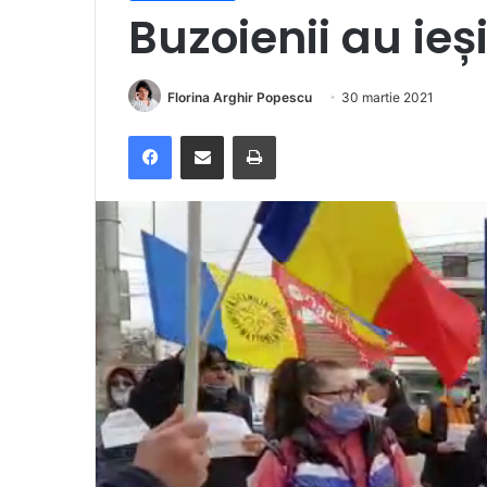
Buzoienii au ieși
Florina Arghir Popescu
30 martie 2021
Facebook
Distribuie prin e-mail
Imprimare