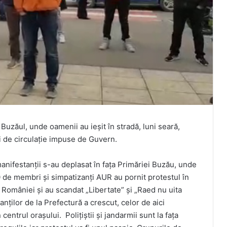
 Buzăul, unde oamenii au ieșit în stradă, luni seară,
i de circulație impuse de Guvern.
anifestanții s-au deplasat în fața Primăriei Buzău, unde
30 de membri și simpatizanți AUR au pornit protestul în
 României și au scandat „Libertate” și „Raed nu uita
anților de la Prefectură a crescut, celor de aici
centrul orașului. Polițiștii și jandarmii sunt la fața