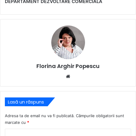
DEPARTAMENT DEZVOLTARE COMERCIALĂ
Florina Arghir Popescu
Website
Lasă un răspuns
Adresa ta de email nu va fi publicată.
Câmpurile obligatorii sunt
marcate cu
*
C