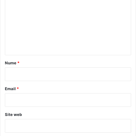
o
m
e
n
t
a
r
Nume
*
i
u
*
Email
*
Site web