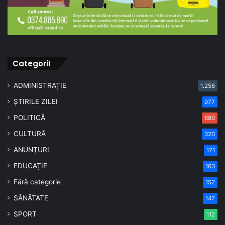
CategoriI
ADMINISTRAȚIE
1.256
ȘTIRILE ZILEI
977
POLITICĂ
680
CULTURĂ
320
ANUNȚURI
171
EDUCAȚIE
163
Fără categorie
152
SĂNĂTATE
147
SPORT
112