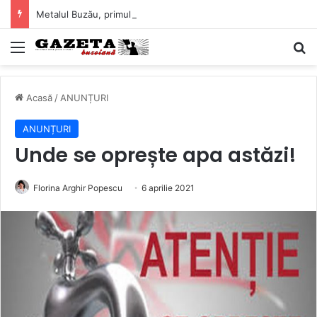
Metalul Buzău, primul meci acasă în noul sezon de Liga 2. Obiectiv clar înaintea duelului cu CS Afumați
Mediu
C
Acasă
/
ANUNȚURI
ANUNȚURI
Unde se oprește apa astăzi!
Florina Arghir Popescu
6 aprilie 2021