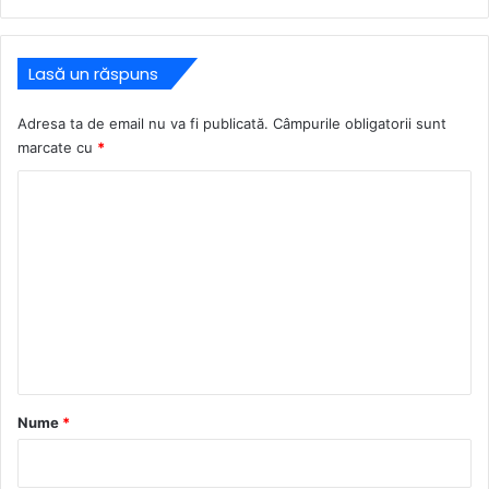
Lasă un răspuns
Adresa ta de email nu va fi publicată.
Câmpurile obligatorii sunt
marcate cu
*
C
o
m
e
n
t
a
r
Nume
*
i
u