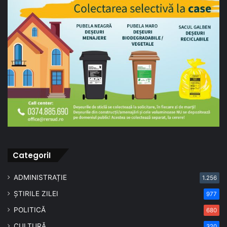
CategoriI
ADMINISTRAȚIE
1.256
ȘTIRILE ZILEI
977
POLITICĂ
680
CULTURĂ
320