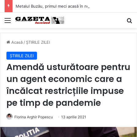
Metalul Buzău, primul meci acasă în noul sezon de Liga 2. Obiectiv clar înaintea duelului cu CS Afumați
Mediu
C
Acasă
/
ȘTIRILE ZILEI
ȘTIRILE ZILEI
Amendă usturătoare pentru
un agent economic care a
încălcat restricțiile impuse
pe timp de pandemie
Florina Arghir Popescu
13 aprilie 2021