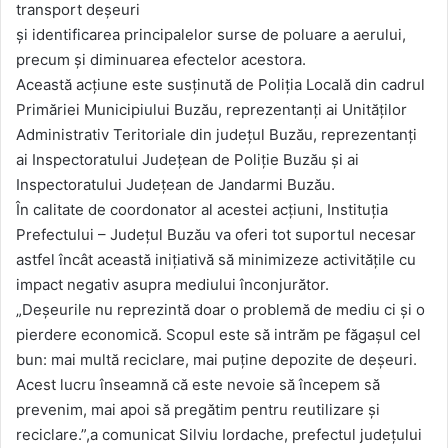
transport deșeuri
și identificarea principalelor surse de poluare a aerului,
precum și diminuarea efectelor acestora.
Această acțiune este susținută de Poliția Locală din cadrul
Primăriei Municipiului Buzău, reprezentanți ai Unităților
Administrativ Teritoriale din județul Buzău, reprezentanți
ai Inspectoratului Județean de Poliție Buzău și ai
Inspectoratului Județean de Jandarmi Buzău.
În calitate de coordonator al acestei acțiuni, Instituția
Prefectului – Județul Buzău va oferi tot suportul necesar
astfel încât această inițiativă să minimizeze activitățile cu
impact negativ asupra mediului înconjurător.
„Deșeurile nu reprezintă doar o problemă de mediu ci și o
pierdere economică. Scopul este să intrăm pe făgașul cel
bun: mai multă reciclare, mai puține depozite de deșeuri.
Acest lucru înseamnă că este nevoie să începem să
prevenim, mai apoi să pregătim pentru reutilizare și
reciclare.”,a comunicat Silviu Iordache, prefectul județului