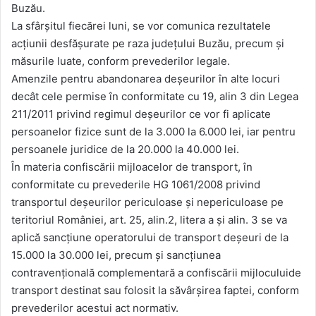
Buzău.
La sfârșitul fiecărei luni, se vor comunica rezultatele
acțiunii desfășurate pe raza județului Buzău, precum și
măsurile luate, conform prevederilor legale.
Amenzile pentru abandonarea deșeurilor în alte locuri
decât cele permise în conformitate cu 19, alin 3 din Legea
211/2011 privind regimul deșeurilor ce vor fi aplicate
persoanelor fizice sunt de la 3.000 la 6.000 lei, iar pentru
persoanele juridice de la 20.000 la 40.000 lei.
În materia confiscării mijloacelor de transport, în
conformitate cu prevederile HG 1061/2008 privind
transportul deșeurilor periculoase și nepericuloase pe
teritoriul României, art. 25, alin.2, litera a și alin. 3 se va
aplică sancțiune operatorului de transport deșeuri de la
15.000 la 30.000 lei, precum și sancțiunea
contravențională complementară a confiscării mijloculuide
transport destinat sau folosit la săvârșirea faptei, conform
prevederilor acestui act normativ.