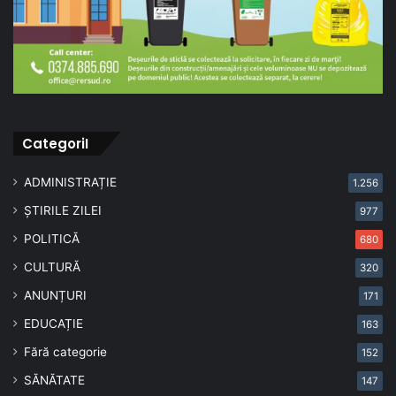
CategoriI
ADMINISTRAȚIE
1.256
ȘTIRILE ZILEI
977
POLITICĂ
680
CULTURĂ
320
ANUNȚURI
171
EDUCAȚIE
163
Fără categorie
152
SĂNĂTATE
147