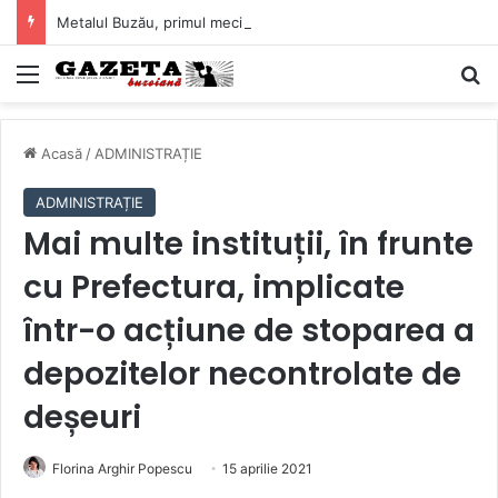
Metalul Buzău, primul meci acasă în noul sezon de Liga 2. Obiectiv clar înaintea duelului cu CS Afumați
Mediu
C
Acasă
/
ADMINISTRAȚIE
ADMINISTRAȚIE
Mai multe instituții, în frunte
cu Prefectura, implicate
într-o acțiune de stoparea a
depozitelor necontrolate de
deșeuri
Florina Arghir Popescu
15 aprilie 2021