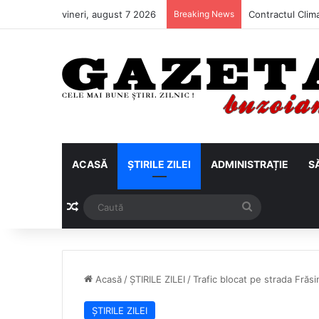
vineri, august 7 2026
Breaking News
ACASĂ
ȘTIRILE ZILEI
ADMINISTRAȚIE
S
Articol aleatoriu
Caută
Acasă
/
ȘTIRILE ZILEI
/
Trafic blocat pe strada Frăs
ȘTIRILE ZILEI