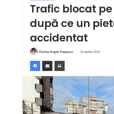
Trafic blocat pe
după ce un piet
accidentat
Florina Arghir Popescu
19 aprilie 2021
Facebook
Distribuie prin e-mail
Imprimare