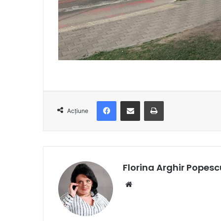
Facebook
Distribuie prin e-mail
Imprimare
Acțiune
Florina Arghir Popesc
Website