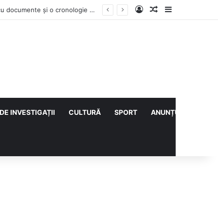
Log In
Articol aleatoriu
Sidebar
Vești bune din rezervațiile naturale ale Buzăului. Lacurile de la Boldu și Balta Albă și-au refăcut o bună parte din luciul de apă
DE INVESTIGAȚII
CULTURĂ
SPORT
ANUNȚURI