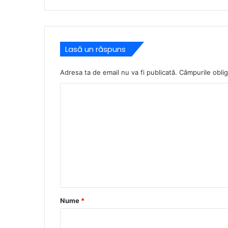
Lasă un răspuns
Adresa ta de email nu va fi publicată.
Câmpurile oblig
C
o
m
e
n
t
a
r
Nume
*
i