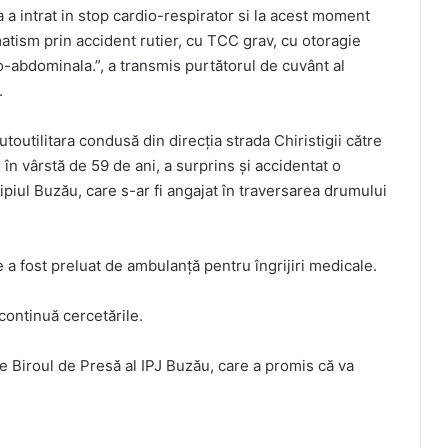
a a intrat in stop cardio-respirator si la acest moment
matism prin accident rutier, cu TCC grav, cu otoragie
co-abdominala.”, a transmis purtătorul de cuvânt al
.
utoutilitara condusă din direcția strada Chiristigii către
în vârstă de 59 de ani, a surprins și accidentat o
ipiul Buzău, care s-ar fi angajat în traversarea drumului
 a fost preluat de ambulanță pentru îngrijiri medicale.
 continuă cercetările.
e Biroul de Presă al IPJ Buzău, care a promis că va