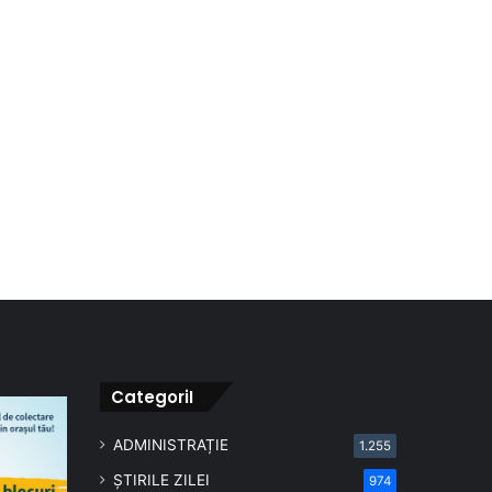
CategoriI
ADMINISTRAȚIE
1.255
ȘTIRILE ZILEI
974