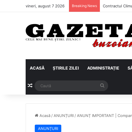
vineri, august 7 2026
Breaking News
ACASĂ
ȘTIRILE ZILEI
ADMINISTRAȚIE
S
Articol aleatoriu
Caută
Acasă
/
ANUNȚURI
/
ANUNȚ IMPORTANT | Compan
ANUNȚURI