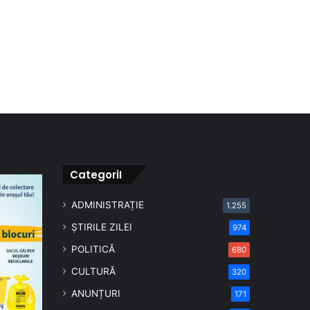
CategoriI
ADMINISTRAȚIE
1.255
ȘTIRILE ZILEI
974
POLITICĂ
680
CULTURĂ
320
ANUNȚURI
171