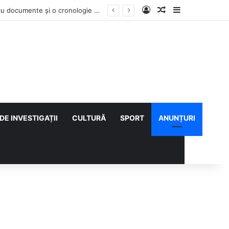
Log In
Articol aleatoriu
Sidebar
Contractul Climatic continuă prin Compania de Apă? Haritina Craița își susține acuzația cu documente și o cronologie a deciziilor
DE INVESTIGAȚII
CULTURĂ
SPORT
ANUNȚURI