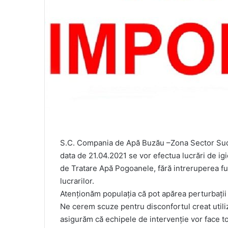
S.C. Compania de Apă Buzău –Zona Sector Sud B
data de 21.04.2021 se vor efectua lucrări de igi
de Tratare Apă Pogoanele, fără intreruperea fur
lucrarilor.
Atenționăm populația că pot apărea perturbații a
Ne cerem scuze pentru disconfortul creat utiliza
asigurăm că echipele de intervenție vor face tot