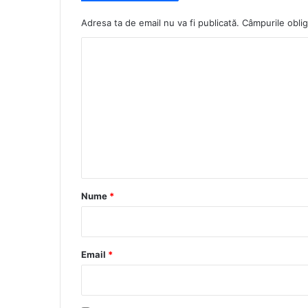
Adresa ta de email nu va fi publicată.
Câmpurile oblig
C
o
m
e
n
t
a
r
Nume
*
i
u
*
Email
*