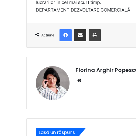
lucrărilor în cel mai scurt timp.
DEPARTAMENT DEZVOLTARE COMERCIALĂ
Facebook
Distribuie prin e-mail
Imprimare
Acțiune
Florina Arghir Popesc
Website
Lasă un răspuns