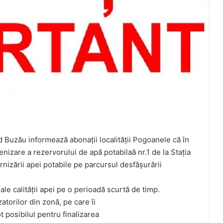
uzău informează abonații localității Pogoanele că în
enizare a rezervorului de apă potabilaă nr.1 de la Stația
nizării apei potabile pe parcursul desfășurării
le calității apei pe o perioadă scurtă de timp.
torilor din zonă, pe care îi
 posibilul pentru finalizarea