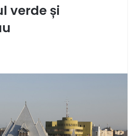
ul verde și
ău