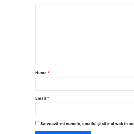
C
o
m
e
n
t
a
r
Nume
*
i
u
*
Email
*
Salvează-mi numele, emailul și site-ul web în ac