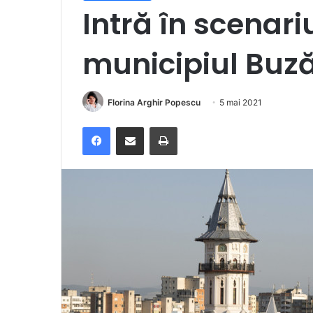
Intră în scenari
municipiul Buz
Florina Arghir Popescu
5 mai 2021
Facebook
Distribuie prin e-mail
Imprimare