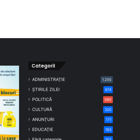
CategoriI
ADMINISTRAȚIE
1.255
ȘTIRILE ZILEI
974
POLITICĂ
680
CULTURĂ
320
ANUNȚURI
171
EDUCAȚIE
163
Fără categorie
152