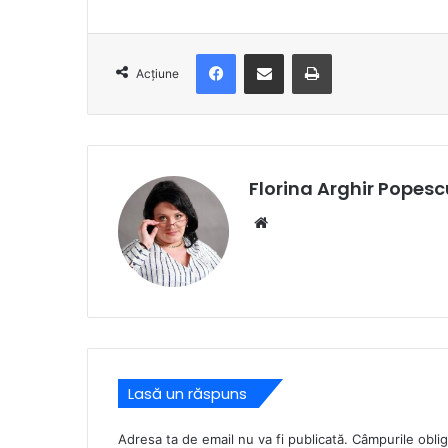
Facebook
Distribuie prin e-mail
Imprimare
Acțiune
Florina Arghir Popesc
Website
Lasă un răspuns
Adresa ta de email nu va fi publicată.
Câmpurile oblig