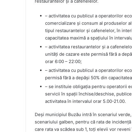
restaurantelor și a cafenelelor.
– activitatea cu publicul a operatorilor ec
comercializare și consum al produselor ali
tipul restaurantelor și cafenelelor, în inte
capacitatea maximă a spațiului în intervalu
– activitatea restaurantelor și a cafenelelo
unități de cazare este permisă fără a depă
orar 6:00 – 22:00;
– activitatea cu publicul a operatorilor ec
permisă fără a depăși 50% din capacitatea
– se instituie obligația pentru operatorii 
servicii în spații închise/deschise, public
activitatea în intervalul orar 5.00-21.00.
Deși municipiul Buzău intră în scenariul verde,
scenariului galben, pentru că rata de incidență 
care rata va scădea sub 1, toți elevii vor reveni 