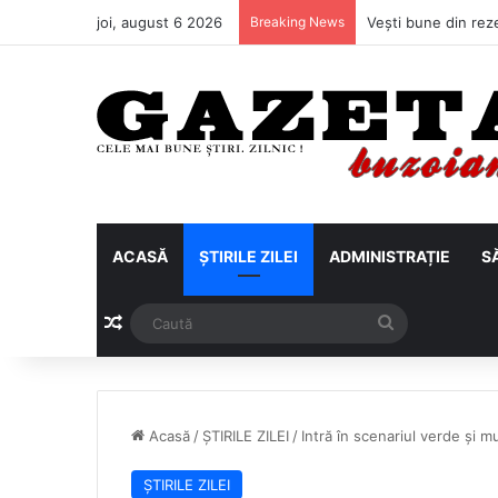
joi, august 6 2026
Breaking News
ACASĂ
ȘTIRILE ZILEI
ADMINISTRAȚIE
S
Articol aleatoriu
Caută
Acasă
/
ȘTIRILE ZILEI
/
Intră în scenariul verde și m
ȘTIRILE ZILEI