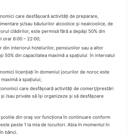
onomici care desfășoară activități de preparare,
mentare și/sau băuturilor alcoolice și nealcoolice, de
riorul clădirilor, este permisă fără a depăși 50% din
l orar 6:00 – 22:00;
r din interiorul hotelurilor, pensiunilor sau a altor
și 50% din capacitatea maximă a spațiului în intervalul
onomici licențiați în domeniul jocurilor de noroc este
 maximă a spațiului;
economici care desfășoară activități de comerț/prestări
e și /sau private să își organizeze și să desfășoare
 școlile din oraș vor funcționa în continuare conform
este peste 1 la mia de locuitori. Abia în momentul în
în bănci.