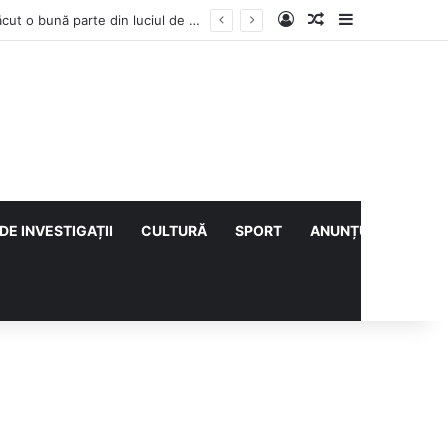
Log In
Articol aleatoriu
Sidebar
Vești bune din rezervațiile naturale ale Buzăului. Lacurile de la Boldu și Balta Albă și-au refăcut o bună parte din luciul de apă
DE INVESTIGAȚII
CULTURĂ
SPORT
ANUNȚURI