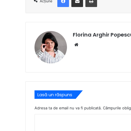
Acțiune
Florina Arghir Popesc
Website
Lasă un răspuns
Adresa ta de email nu va fi publicată.
Câmpurile oblig
C
o