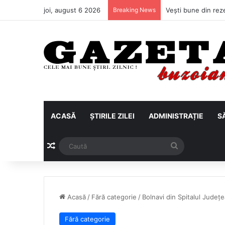
joi, august 6 2026
Breaking News
ACASĂ
ȘTIRILE ZILEI
ADMINISTRAȚIE
S
Articol aleatoriu
Caută
Acasă
/
Fără categorie
/
Bolnavi din Spitalul Județ
Fără categorie