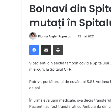
Bolnavi din Spi
mutați în Spita
Florina Arghir Popescu
12 mai 2021
Facebook
Distribuie prin e-mail
Imprimare
9 pacienti din sectia tampon covid a Spitalului
miercuri, la Spitalul CFR.
Potrivit purtătorului de cuvânt al SJU, Adriana 
de ani.
În urma evaluarii medicale, s-a decis transferu
Pacientii au fost transferati cu Ambulanta din 