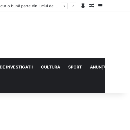
Log In
Articol aleatoriu
Sidebar
ULTIMA ORĂ | Pompierii au intrat pe fereastră într-un apartament din Micro XIV. O bătrână a fost găsită căzută în bucătărie (VIDEO)
DE INVESTIGAȚII
CULTURĂ
SPORT
ANUNȚURI