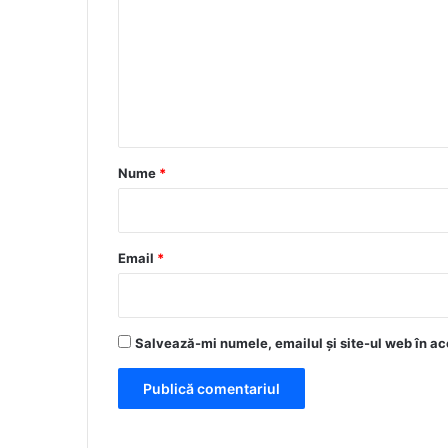
m
e
n
t
a
r
Nume
*
i
u
*
Email
*
Salvează-mi numele, emailul și site-ul web în ac