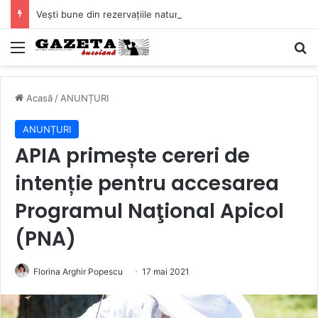
Vești bune din rezervațiile naturale ale Buzăului. Lacurile de la Boldu și Balta Albă și-au refăcut o bună parte din luciul de apă
Mediu
C
Acasă
/
ANUNȚURI
ANUNȚURI
APIA primește cereri de
intenție pentru accesarea
Programul Naţional Apicol
(PNA)
Florina Arghir Popescu
17 mai 2021