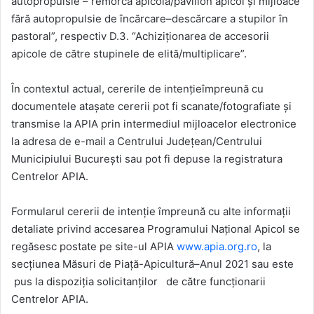
autopropulsie – remorcă apicolă/pavilion apicol şi mijloace
fără autopropulsie de încărcare–descărcare a stupilor în
pastoral”, respectiv D.3. “Achiziționarea de accesorii
apicole de către stupinele de elită/multiplicare”.
În contextul actual, cererile de intențieîmpreună cu
documentele atașate cererii pot fi scanate/fotografiate şi
transmise la APIA prin intermediul mijloacelor electronice
la adresa de e-mail a Centrului Județean/Centrului
Municipiului Bucureşti sau pot fi depuse la registratura
Centrelor APIA.
Formularul cererii de intenţie împreună cu alte informaţii
detaliate privind accesarea Programului Naţional Apicol se
regăsesc postate pe site-ul APIA
www.apia.org.ro
, la
secțiunea Măsuri de Piață-Apicultură–Anul 2021 sau este
pus la dispoziția solicitanților de către funcţionarii
Centrelor APIA.