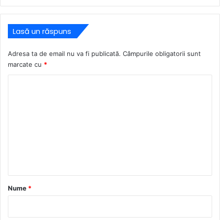
Lasă un răspuns
Adresa ta de email nu va fi publicată.
Câmpurile obligatorii sunt
marcate cu
*
C
o
m
e
n
t
a
r
Nume
*
i
u