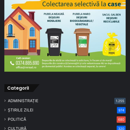
CategoriI
ADMINISTRAȚIE
1.255
ȘTIRILE ZILEI
974
POLITICĂ
680
CULTURĂ
320