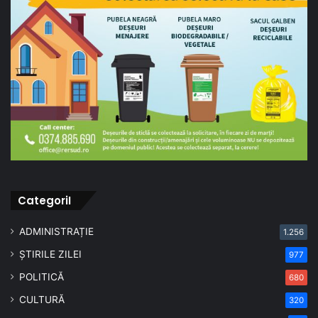
CategoriI
ADMINISTRAȚIE
1.256
ȘTIRILE ZILEI
977
POLITICĂ
680
CULTURĂ
320