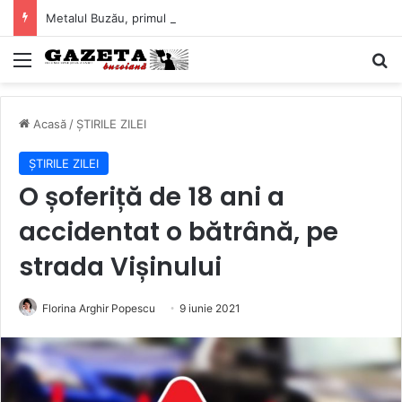
Metalul Buzău, primul meci acasă în noul sezon de Liga 2. Obiectiv clar înaintea duelului cu CS Afumați
Mediu
C
Acasă
/
ȘTIRILE ZILEI
ȘTIRILE ZILEI
O șoferiță de 18 ani a
accidentat o bătrână, pe
strada Vișinului
Florina Arghir Popescu
9 iunie 2021