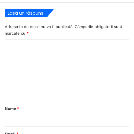
Lasă un răspuns
Adresa ta de email nu va fi publicată.
Câmpurile obligatorii sunt
marcate cu
*
C
o
m
e
n
t
a
r
Nume
*
i
u
*
Email
*