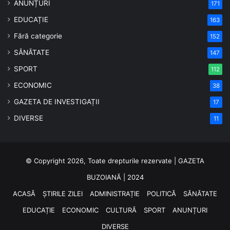
ANUNȚURI
171
EDUCAȚIE
163
Fără categorie
152
SĂNĂTATE
147
SPORT
112
ECONOMIC
38
GAZETA DE INVESTIGAȚII
17
DIVERSE
11
© Copyright 2026, Toate drepturile rezervate | GAZETA
BUZOIANĂ | 2024
ACASĂ
ȘTIRILE ZILEI
ADMINISTRAȚIE
POLITICĂ
SĂNĂTATE
EDUCAȚIE
ECONOMIC
CULTURĂ
SPORT
ANUNȚURI
DIVERSE