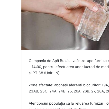
Compania de Apă Buzău, va întrerupe furnizarea
– 14:00, pentru efectuarea unor lucrari de mode
si PT 38 (Unirii N).
Zone afectate: abonații aferenți blocurilor: 19A
23AB, 23C, 24A, 24B, 25, 26A, 26B, 27, 28A, 2
Atenționăm populația că la reluarea furnizării cu 