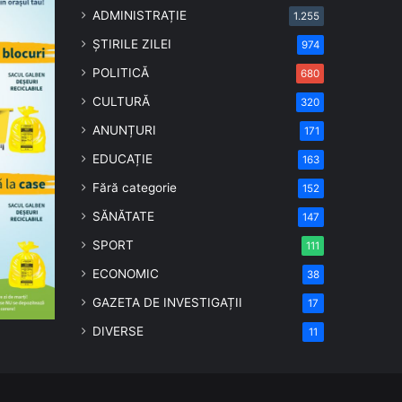
ADMINISTRAȚIE
1.255
ȘTIRILE ZILEI
974
POLITICĂ
680
CULTURĂ
320
ANUNȚURI
171
EDUCAȚIE
163
Fără categorie
152
SĂNĂTATE
147
SPORT
111
ECONOMIC
38
GAZETA DE INVESTIGAȚII
17
DIVERSE
11