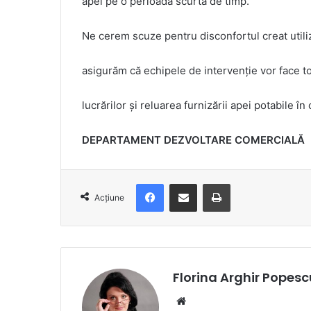
apei pe o perioadă scurtă de timp.
Ne cerem scuze pentru disconfortul creat utiliza
asigurăm că echipele de intervenție vor face tot
lucrărilor și reluarea furnizării apei potabile în
DEPARTAMENT DEZVOLTARE COMERCIALĂ
Facebook
Distribuie prin e-mail
Imprimare
Acțiune
Florina Arghir Popesc
Website