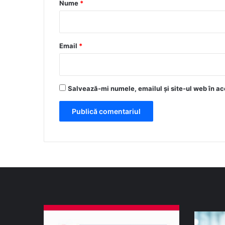
r
Nume
*
i
u
*
Email
*
Salvează-mi numele, emailul și site-ul web în ac