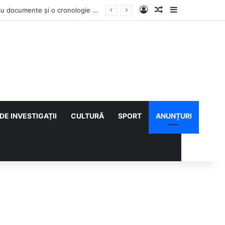
Log In
Articol aleatoriu
Sidebar
Contractul Climatic continuă prin Compania de Apă? Haritina Craița își susține acuzația cu documente și o cronologie a deciziilor
DE INVESTIGAȚII
CULTURĂ
SPORT
ANUNȚURI