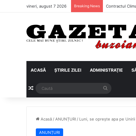
vineri, august 7 2026
Breaking News
ACASĂ
ȘTIRILE ZILEI
ADMINISTRAȚIE
S
Articol aleatoriu
Caută
Acasă
/
ANUNȚURI
/
Luni, se oprește apa pe Uniri
ANUNȚURI