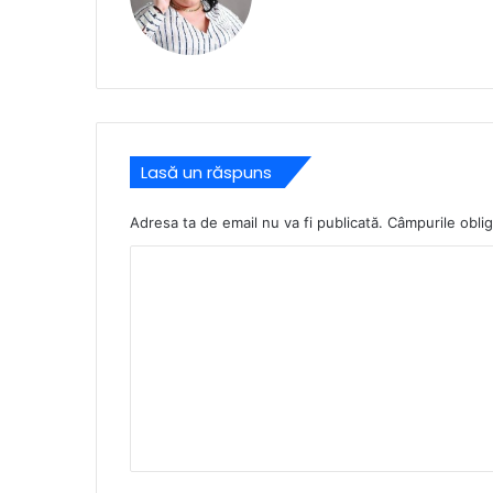
Lasă un răspuns
Adresa ta de email nu va fi publicată.
Câmpurile oblig
C
o
m
e
n
t
a