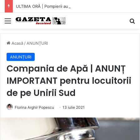
ULTIMA ORĂ | Pompierii au intrat pe fereastră într-un apartament din Micro XIV. O bătrână a fost găsită căzută în bucătărie (VIDEO)
Mediu
C
Acasă
/
ANUNȚURI
ANUNȚURI
Compania de Apă | ANUNȚ
IMPORTANT pentru locuitorii
de pe Unirii Sud
Florina Arghir Popescu
13 iulie 2021