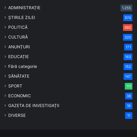
ADMINISTRAȚIE
1.255
ȘTIRILE ZILEI
974
POLITICĂ
680
CULTURĂ
320
ANUNȚURI
171
EDUCAȚIE
163
Fără categorie
152
SĂNĂTATE
147
SPORT
111
ECONOMIC
38
GAZETA DE INVESTIGAȚII
16
DIVERSE
11