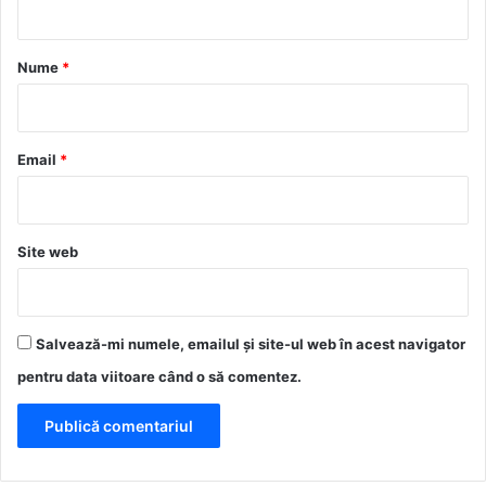
a
r
Nume
*
i
u
*
Email
*
Site web
Salvează-mi numele, emailul și site-ul web în acest navigator
pentru data viitoare când o să comentez.