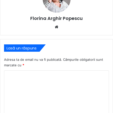
Florina Arghir Popescu
Website
Lasă un răspuns
Adresa ta de email nu va fi publicată.
Câmpurile obligatorii sunt
marcate cu
*
C
o
m
e
n
t