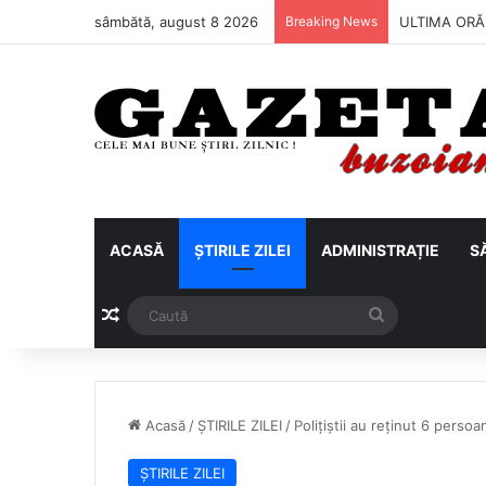
sâmbătă, august 8 2026
Breaking News
ULTIMA ORĂ |
ACASĂ
ȘTIRILE ZILEI
ADMINISTRAȚIE
S
Articol aleatoriu
Caută
Acasă
/
ȘTIRILE ZILEI
/
Polițiștii au reținut 6 perso
ȘTIRILE ZILEI