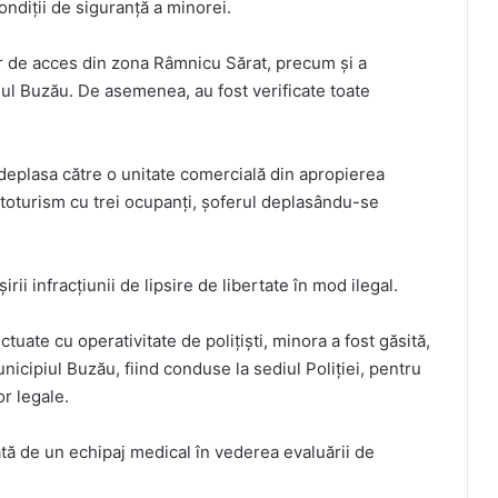
ondiţii de siguranţă a minorei.
lor de acces din zona Râmnicu Sărat, precum şi a
ul Buzău. De asemenea, au fost verificate toate
e deplasa către o unitate comercială din apropierea
 autoturism cu trei ocupanţi, şoferul deplasându-se
rii infracțiunii de lipsire de libertate în mod ilegal.
ectuate cu operativitate de polițiști, minora a fost găsită,
nicipiul Buzău, fiind conduse la sediul Poliției, pentru
r legale.
uată de un echipaj medical în vederea evaluării de