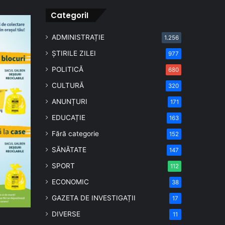
CategoriI
ADMINISTRAȚIE
1.256
ȘTIRILE ZILEI
977
POLITICĂ
680
CULTURĂ
320
ANUNȚURI
171
EDUCAȚIE
163
Fără categorie
152
SĂNĂTATE
147
SPORT
112
ECONOMIC
38
GAZETA DE INVESTIGAȚII
17
DIVERSE
11