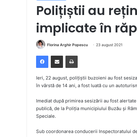
Polițiștii au reț
implicate în ră
Florina Arghir Popescu
23 august 2021
Facebook
Distribuie prin e-mail
Imprimare
Ieri, 22 august, poliţiştii buzoieni au fost sesiz
în vârstă de 14 ani, a fost luată cu un autoturis
Imediat după primirea sesizării au fost alertate
publică, de la Poliţia municipiului Buzău şi Râmn
Speciale.
Sub coordonarea conducerii Inspectoratului de