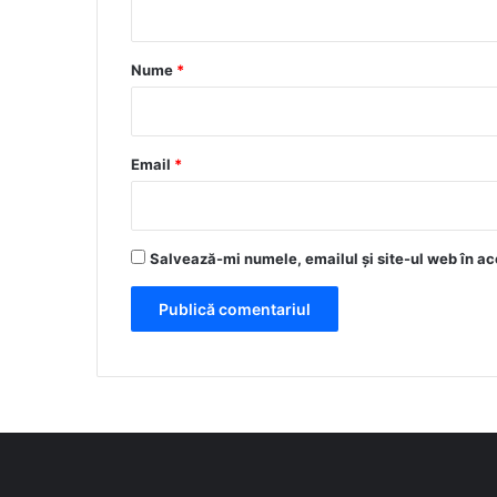
a
r
Nume
*
i
u
*
Email
*
Salvează-mi numele, emailul și site-ul web în ac