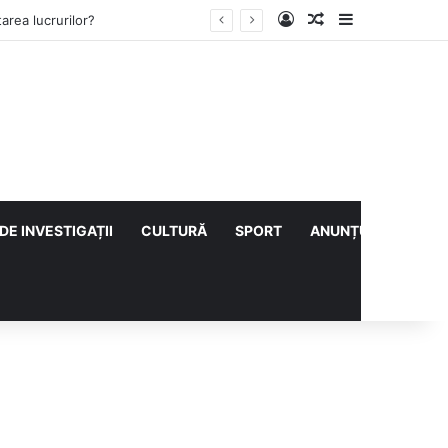
Log In
Articol aleatoriu
Sidebar
rea lucrurilor?
DE INVESTIGAȚII
CULTURĂ
SPORT
ANUNȚURI