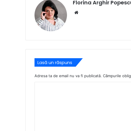
Florina Arghir Popesc
Website
Lasă un răspuns
Adresa ta de email nu va fi publicată.
Câmpurile oblig
C
o
m
e
n
t