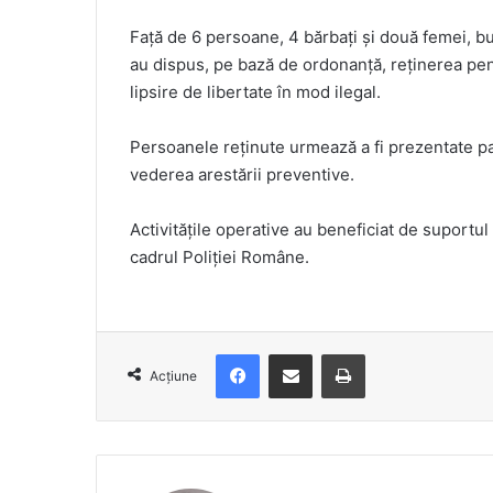
Faţă de 6 persoane, 4 bărbaţi şi două femei, buz
au dispus, pe bază de ordonanţă, reţinerea pent
lipsire de libertate în mod ilegal.
Persoanele reţinute urmează a fi prezentate pa
vederea arestării preventive.
Activitățile operative au beneficiat de suportul
cadrul Poliţiei Române.
Facebook
Distribuie prin e-mail
Imprimare
Acțiune