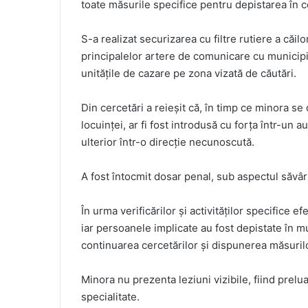
toate măsurile specifice pentru depistarea în c
S-a realizat securizarea cu filtre rutiere a căi
principalelor artere de comunicare cu municipi
unităţile de cazare pe zona vizată de căutări.
Din cercetări a reieșit că, în timp ce minora s
locuinţei, ar fi fost introdusă cu forţa într-un
ulterior într-o direcție necunoscută.
A fost întocmit dosar penal, sub aspectul săvârși
În urma verificărilor și activităților specifice ef
iar persoanele implicate au fost depistate în mu
continuarea cercetărilor și dispunerea măsurilo
Minora nu prezenta leziuni vizibile, fiind prel
specialitate.