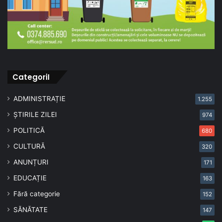
CategoriI
ADMINISTRAȚIE
1.255
ȘTIRILE ZILEI
974
POLITICĂ
680
CULTURĂ
320
ANUNȚURI
171
EDUCAȚIE
163
Fără categorie
152
SĂNĂTATE
147