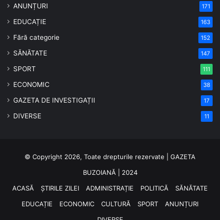
ANUNȚURI
171
EDUCAȚIE
163
Fără categorie
152
SĂNĂTATE
147
SPORT
111
ECONOMIC
38
GAZETA DE INVESTIGAȚII
17
DIVERSE
11
© Copyright 2026, Toate drepturile rezervate | GAZETA
BUZOIANĂ | 2024
ACASĂ
ȘTIRILE ZILEI
ADMINISTRAȚIE
POLITICĂ
SĂNĂTATE
EDUCAȚIE
ECONOMIC
CULTURĂ
SPORT
ANUNȚURI
DIVERSE