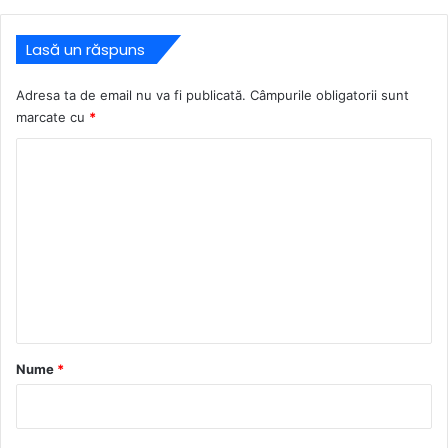
Lasă un răspuns
Adresa ta de email nu va fi publicată.
Câmpurile obligatorii sunt
marcate cu
*
C
o
m
e
n
t
a
r
Nume
*
i
u