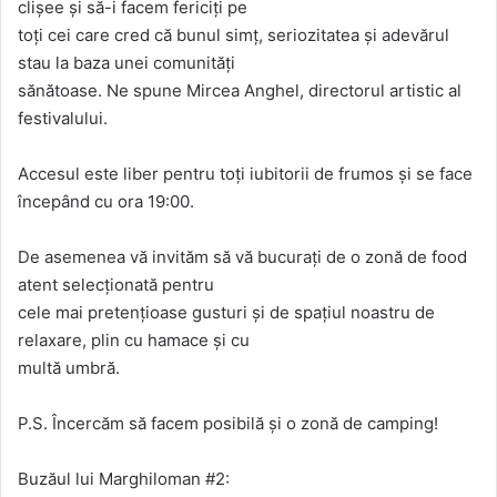
clișee și să-i facem fericiți pe
toți cei care cred că bunul simț, seriozitatea și adevărul
stau la baza unei comunități
sănătoase. Ne spune Mircea Anghel, directorul artistic al
festivalului.
Accesul este liber pentru toți iubitorii de frumos și se face
începând cu ora 19:00.
De asemenea vă invităm să vă bucurați de o zonă de food
atent selecționată pentru
cele mai pretențioase gusturi și de spațiul noastru de
relaxare, plin cu hamace și cu
multă umbră.
P.S. Încercăm să facem posibilă și o zonă de camping!
Buzăul lui Marghiloman #2: