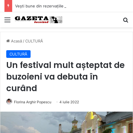
Vești bune din rezervațiile naturale ale Buzăului. Lacurile de la Boldu și Balta Albă și-au refăcut o bună parte din luciul de apă
Mediu
C
Acasă
/
CULTURĂ
CULTURĂ
Un festival mult așteptat de
buzoieni va debuta în
curând
Florina Arghir Popescu
4 iulie 2022