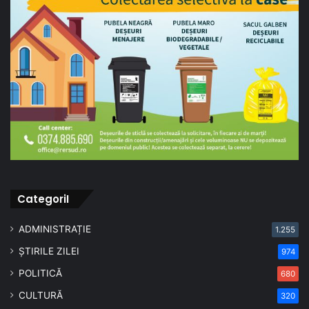
CategoriI
ADMINISTRAȚIE
1.255
ȘTIRILE ZILEI
974
POLITICĂ
680
CULTURĂ
320