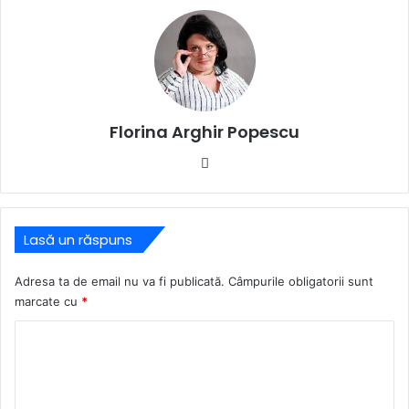
Florina Arghir Popescu
Website
Lasă un răspuns
Adresa ta de email nu va fi publicată.
Câmpurile obligatorii sunt
marcate cu
*
C
o
m