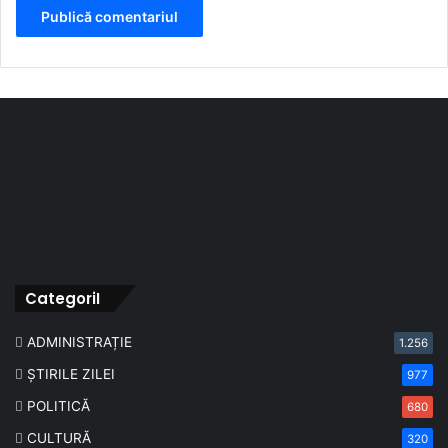
CategoriI
ADMINISTRAȚIE
1.256
ȘTIRILE ZILEI
977
POLITICĂ
680
CULTURĂ
320