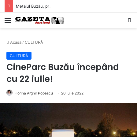
Metalul Buzău, primul meci acasă în noul sezon de Liga 2. Obiectiv clar înaintea duelului cu CS Afumați
Mediu
C
Acasă
/
CULTURĂ
CULTURĂ
CineParc Buzău începând
cu 22 iulie!
Florina Arghir Popescu
20 iulie 2022