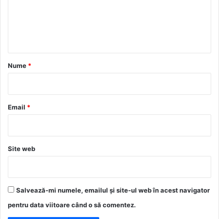
e
n
t
a
r
Nume
*
i
u
*
Email
*
Site web
Salvează-mi numele, emailul și site-ul web în acest navigator
pentru data viitoare când o să comentez.