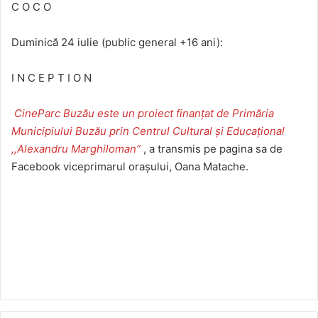
C O C O
Duminică 24 iulie (public general +16 ani):
I N C E P T I O N
CineParc Buzău este un proiect finanțat de Primăria
Municipiului Buzău prin Centrul Cultural și Educațional
,,Alexandru Marghiloman”
, a transmis pe pagina sa de
Facebook viceprimarul orașului, Oana Matache.