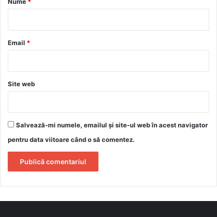
Nume
*
i
u
*
Email
*
Site web
Salvează-mi numele, emailul și site-ul web în acest navigator
pentru data viitoare când o să comentez.