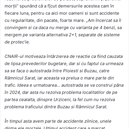
morții” spunând că a f[cut demersurile acestea cam în
fiecare luna, pentru ca aici mor oameni si sunt accidente
cu regularitate, din pacate, foarte mare.
„Am încercat sa îi
convingem si ca daca nu merge cu varianta pe 4 benzi, sa
mergem pe varianta alternativa 2+1, separate de sisteme
de protec’ie.
CNAIR-ul motiveaza întârzierea de reactie ca fiind cauzata
de lipsa prevederilor bugetare, dar si cu faptul ca urmeaza
sa se faca o autostrada între Ploiesti si Buzau, catre
Râmnicul Sarat, iar aceasta va prelua o mare parte din
trafic. Ideea e urmatoarea… autostrada se va construi pâna
în 2024, dar asta nu rezolva problema localitatilor de pe
partea cealalta, dinspre Urziceni, la fel cum nu rezolva
problema traficului dintre Buzau si Râmnicul Sarat.
În timpul asta avem parte de accidente zilnice, unele
dintre ele mortale. Ultimul accident care a marcat