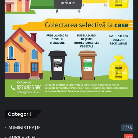
CategoriI
ADMINISTRAȚIE
1.256
ȘTIRILE ZILEI
977