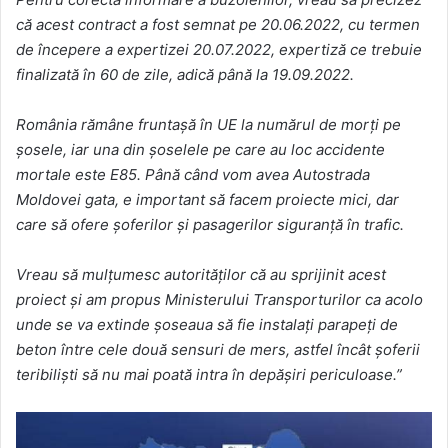
că acest contract a fost semnat pe 20.06.2022, cu termen
de începere a expertizei 20.07.2022, expertiză ce trebuie
finalizată în 60 de zile, adică până la 19.09.2022.
România rămâne fruntașă în UE la numărul de morți pe
șosele, iar una din șoselele pe care au loc accidente
mortale este E85. Până când vom avea Autostrada
Moldovei gata, e important să facem proiecte mici, dar
care să ofere șoferilor și pasagerilor siguranță în trafic.
Vreau să mulțumesc autorităților că au sprijinit acest
proiect și am propus Ministerului Transporturilor ca acolo
unde se va extinde șoseaua să fie instalați parapeți de
beton între cele două sensuri de mers, astfel încât șoferii
teribiliști să nu mai poată intra în depășiri periculoase.”