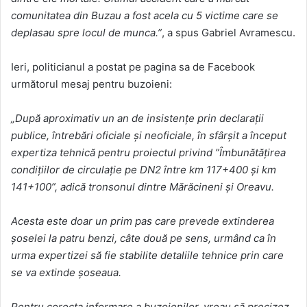
comunitatea din Buzau a fost acela cu 5 victime care se
deplasau spre locul de munca.”
, a spus Gabriel Avramescu.
Ieri, politicianul a postat pe pagina sa de Facebook
următorul mesaj pentru buzoieni:
„După aproximativ un an de insistențe prin declarații
publice, întrebări oficiale și neoficiale, în sfârșit a început
expertiza tehnică pentru proiectul privind ”Îmbunătățirea
condițiilor de circulație pe DN2 între km 117+400 și km
141+100”, adică tronsonul dintre Mărăcineni și Oreavu.
Acesta este doar un prim pas care prevede extinderea
șoselei la patru benzi, câte două pe sens, urmând ca în
urma expertizei să fie stabilite detaliile tehnice prin care
se va extinde șoseaua.
Pentru corecta informare a buzoienilor, vreau să precizez