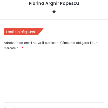
Florina Arghir Popescu
Website
Lasă un răspuns
Adresa ta de email nu va fi publicată.
Câmpurile obligatorii sunt
marcate cu
*
C
o
m
e
n
t
a
r