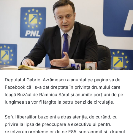
Deputatul Gabriel Avrămescu a anunțat pe pagina sa de
Facebook că i s-a dat dreptate în privința drumului care
leagă Buzăul de Râmnicu Sărat și anumite porțiuni de pe
lungimea sa vor fi lărgite la patru benzi de circulație.
Șeful liberalilor buzoieni a atras atenția, de curând, cu
privire la lipsa de preocupare a executivului pentru
rezolvarea problemelor de pe E85, supranumit și „drumul