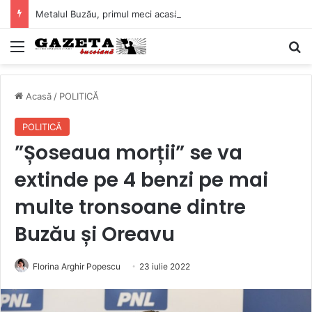
Metalul Buzău, primul meci acasă în noul sezon de Liga 2. Obiectiv clar înaintea duelului cu CS Afumați
Mediu
C
Acasă
/
POLITICĂ
POLITICĂ
”Șoseaua morții” se va
extinde pe 4 benzi pe mai
multe tronsoane dintre
Buzău și Oreavu
Florina Arghir Popescu
23 iulie 2022