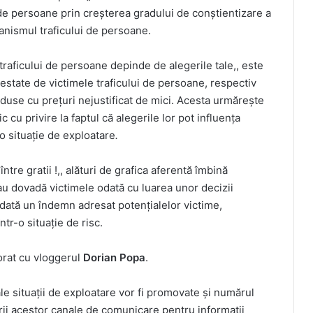
 de persoane prin creșterea gradului de conștientizare a
ecanismul traficului de persoane.
traficului de persoane depinde de alegerile tale,, este
restate de victimele traficului de persoane, respectiv
oduse cu prețuri nejustificat de mici. Acesta urmărește
c cu privire la faptul că alegerile lor pot influența
o situație de exploatare
.
tre gratii !,, alături de grafica aferentă îmbină
u dovadă victimele odată cu luarea unor decizii
todată un îndemn adresat potențialelor victime,
ntr-o situație de risc.
orat cu vloggerul
Dorian Popa
.
ale situații de exploatare vor fi promovate și numărul
ării acestor canale de comunicare pentru informații