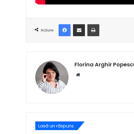
Facebook
Distribuie prin e-mail
Imprimare
Acțiune
Florina Arghir Popesc
Website
Lasă un răspuns