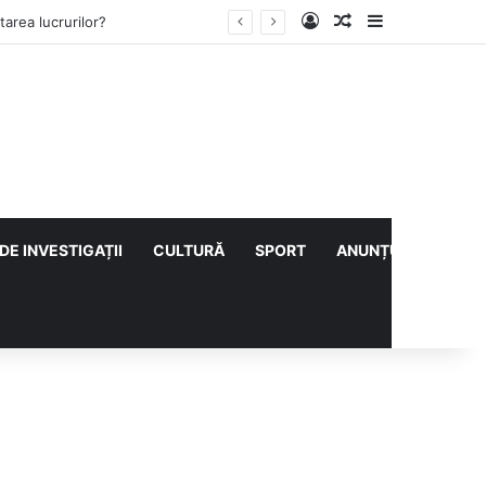
Log In
Articol aleatoriu
Sidebar
lului cu CS Afumați
DE INVESTIGAȚII
CULTURĂ
SPORT
ANUNȚURI