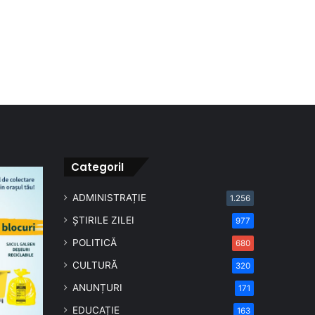
CategoriI
ADMINISTRAȚIE
1.256
ȘTIRILE ZILEI
977
POLITICĂ
680
CULTURĂ
320
ANUNȚURI
171
EDUCAȚIE
163