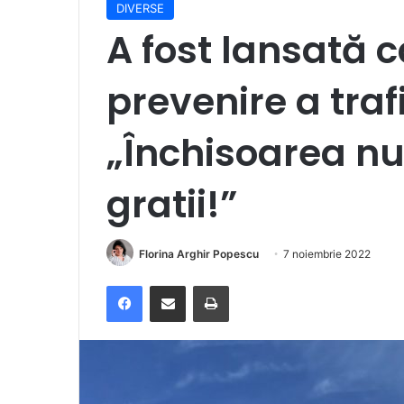
DIVERSE
A fost lansată
prevenire a tra
„Închisoarea nu
gratii!”
Florina Arghir Popescu
7 noiembrie 2022
Facebook
Distribuie prin e-mail
Imprimare