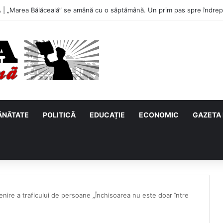
u, primul meci acasă în noul sezon de Liga 2. Obiectiv clar înaintea due
ĂNĂTATE
POLITICĂ
EDUCAȚIE
ECONOMIC
GAZETA 
nire a traficului de persoane „Închisoarea nu este doar între