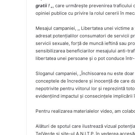
gratii ! „
, care urmărește prevenirea traficului
opiniei publice cu privire la rolul cererii în m
Mesajul campaniei, ,, Libertatea unei victime a 
adresat potențialilor consumatori de servicii p
servicii sexuale, forță de muncă ieftină sau pr
sensibilizarea beneficiarilor mesajului anti-trafi
libertatea unei persoane și o pot conduce într-
Sloganul campaniei, „Închisoarea nu este doar în
conceptele de încredere și inocență de care da
nepotrivite pentru viitorul lor și reprezintă to
evidențiind impactul și consecințele implicării î
Pentru realizarea materialelor video, am colab
Alături de spotul care ilustrează vizual potenți
TelVerde și site-ul A.N.I.T.P. în vederea acces