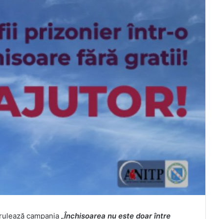
erulează campania
„Închisoarea nu este doar între