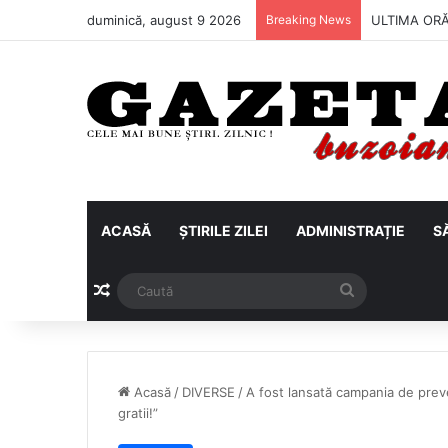
duminică, august 9 2026
Breaking News
Metalul Buză
ACASĂ
ȘTIRILE ZILEI
ADMINISTRAȚIE
S
Articol aleatoriu
Caută
Acasă
/
DIVERSE
/
A fost lansată campania de preve
gratii!”