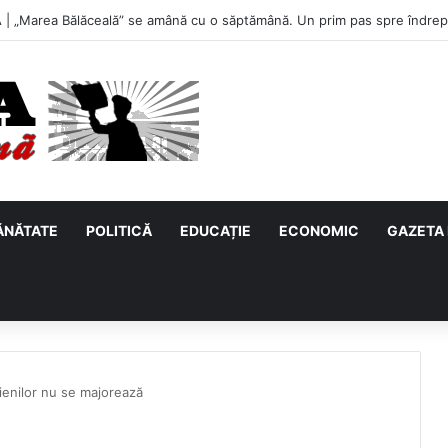
| „Marea Bălăceală” se amână cu o săptămână. Un prim pas spre îndrept
ĂNĂTATE
POLITICĂ
EDUCAȚIE
ECONOMIC
GAZETA 
ienilor nu se majorează