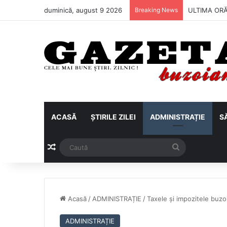
duminică, august 9 2026
Breaking News
ULTIMA ORĂ 
ACASĂ
ȘTIRILE ZILEI
ADMINISTRAȚIE
S
Articol aleatoriu
Caută
Acasă
/
ADMINISTRAȚIE
/
Taxele și impozitele buzo
ADMINISTRAȚIE