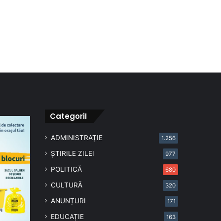
CategoriI
ADMINISTRAȚIE
1.256
ȘTIRILE ZILEI
977
POLITICĂ
680
CULTURĂ
320
ANUNȚURI
171
EDUCAȚIE
163