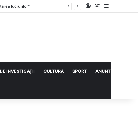
Log In
Articol aleatoriu
Sidebar
area lucrurilor?
DE INVESTIGAȚII
CULTURĂ
SPORT
ANUNȚURI