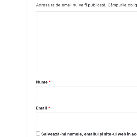
Adresa ta de email nu va fi publicată.
Câmpurile oblig
C
o
m
e
n
t
a
r
Nume
*
i
u
*
Email
*
Salvează-mi numele, emailul și site-ul web în ac