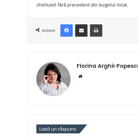
cheltuieli fără precedent din bugetul local.
Facebook
Distribuie prin e-mail
Imprimare
Acțiune
Florina Arghir Popesc
Website
Lasă un răspuns