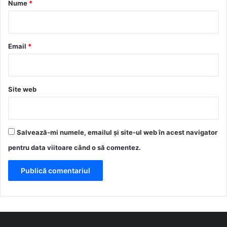
Nume
*
i
u
*
Email
*
Site web
Salvează-mi numele, emailul și site-ul web în acest navigator
pentru data viitoare când o să comentez.