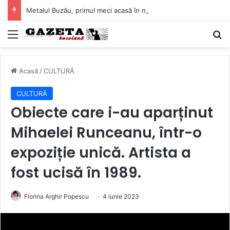
Metalul Buzău, primul meci acasă în noul sezon de Liga 2. Obiectiv clar înaintea duelului cu CS Afumați
Mediu
C
Acasă
/
CULTURĂ
CULTURĂ
Obiecte care i-au aparținut
Mihaelei Runceanu, într-o
expoziție unică. Artista a
fost ucisă în 1989.
Florina Arghir Popescu
4 iunie 2023