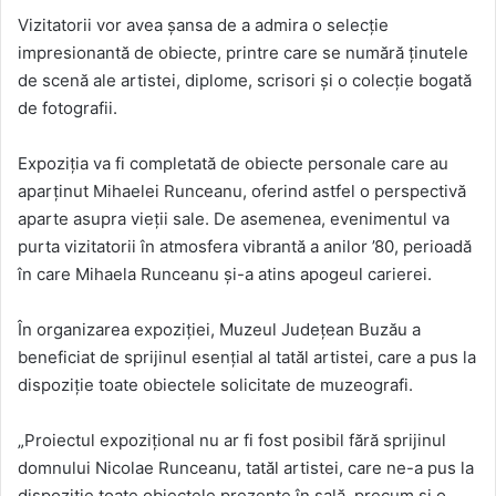
Vizitatorii vor avea șansa de a admira o selecție
impresionantă de obiecte, printre care se numără ținutele
de scenă ale artistei, diplome, scrisori și o colecție bogată
de fotografii.
Expoziția va fi completată de obiecte personale care au
aparținut Mihaelei Runceanu, oferind astfel o perspectivă
aparte asupra vieții sale. De asemenea, evenimentul va
purta vizitatorii în atmosfera vibrantă a anilor ’80, perioadă
în care Mihaela Runceanu și-a atins apogeul carierei.
În organizarea expoziției, Muzeul Județean Buzău a
beneficiat de sprijinul esențial al tatăl artistei, care a pus la
dispoziție toate obiectele solicitate de muzeografi.
„Proiectul expozițional nu ar fi fost posibil fără sprijinul
domnului Nicolae Runceanu, tatăl artistei, care ne-a pus la
dispoziție toate obiectele prezente în sală, precum și o