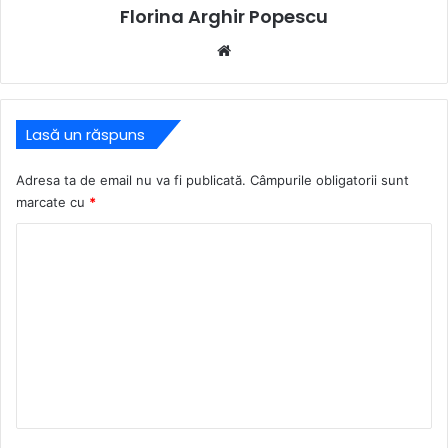
Florina Arghir Popescu
Website
Lasă un răspuns
Adresa ta de email nu va fi publicată.
Câmpurile obligatorii sunt
marcate cu
*
C
o
m
e
n
t
a
r