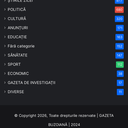
ȘTIRILE ZILEI
977
POLITICĂ
680
CULTURĂ
320
ANUNȚURI
171
EDUCAȚIE
163
Fără categorie
152
SĂNĂTATE
147
SPORT
112
ECONOMIC
38
GAZETA DE INVESTIGAȚII
17
DIVERSE
11
© Copyright 2026, Toate drepturile rezervate | GAZETA
BUZOIANĂ | 2024