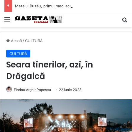
Metalul Buzău, primul meci acasă în noul sezon de Liga 2. Obiectiv clar înaintea duelului cu CS Afumați
Mediu
C
Acasă
/
CULTURĂ
CULTURĂ
Seara tinerilor, azi, în
Drăgaică
Florina Arghir Popescu
22 iunie 2023