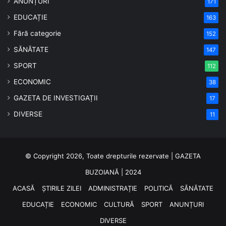
ANUNȚURI
171
EDUCAȚIE
163
Fără categorie
152
SĂNĂTATE
147
SPORT
112
ECONOMIC
38
GAZETA DE INVESTIGAȚII
17
DIVERSE
11
© Copyright 2026, Toate drepturile rezervate | GAZETA
BUZOIANĂ | 2024
ACASĂ
ȘTIRILE ZILEI
ADMINISTRAȚIE
POLITICĂ
SĂNĂTATE
EDUCAȚIE
ECONOMIC
CULTURĂ
SPORT
ANUNȚURI
DIVERSE