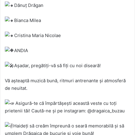
Dănuț Drăgan
Bianca Milea
Cristina Maria Nicolae
ANDIA
Așadar, pregătiți-vă să fiți cu noi diseară!
Vă așteaptă muzică bună, ritmuri antrenante și atmosferă
de neuitat.
Asigură-te că împărtășești această veste cu toți
prietenii tăi! Caută-ne și pe instagram: @dragaica_buzau
Haideți să creăm împreună o seară memorabilă și să
umplem Drăgaica de bucurie și voie bună!