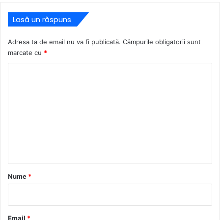
Lasă un răspuns
Adresa ta de email nu va fi publicată.
Câmpurile obligatorii sunt
marcate cu
*
C
o
m
e
n
t
a
r
Nume
*
i
u
*
Email
*