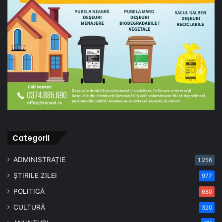
CategoriI
ADMINISTRAȚIE
1.256
ȘTIRILE ZILEI
977
POLITICĂ
680
CULTURĂ
320