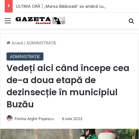
ULTIMA ORĂ | „Marea Bălăceală” se amână cu o săptămână. Un prim pas spre îndreptarea lucrurilor?
Mediu
C
Acasă
/
ADMINISTRAȚIE
ADMINISTRAȚIE
Vedeți aici când începe cea
de-a doua etapă de
dezinsecție în municipiul
Buzău
Florina Arghir Popescu
6 iulie 2023