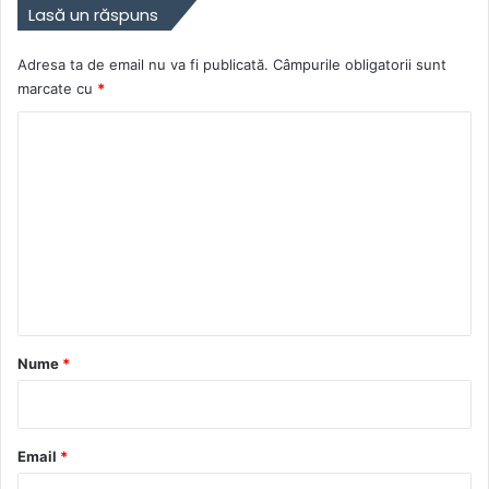
Lasă un răspuns
Adresa ta de email nu va fi publicată.
Câmpurile obligatorii sunt
marcate cu
*
C
o
m
e
n
t
a
r
Nume
*
i
u
*
Email
*