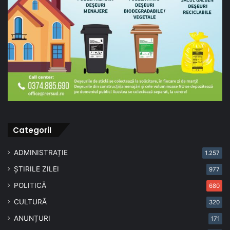
CategoriI
ADMINISTRAȚIE
1.257
ȘTIRILE ZILEI
977
POLITICĂ
680
CULTURĂ
320
ANUNȚURI
171