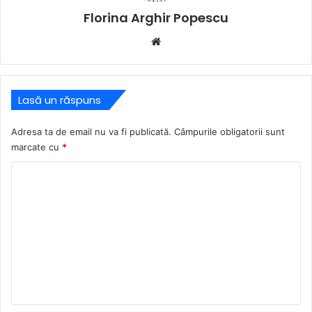
Florina Arghir Popescu
Website
Lasă un răspuns
Adresa ta de email nu va fi publicată.
Câmpurile obligatorii sunt
marcate cu
*
C
o
m
e
n
t
a