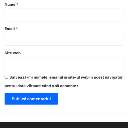
r
Nume
*
i
u
*
Email
*
Site web
Salvează-mi numele, emailul și site-ul web în acest navigator
pentru data viitoare când o să comentez.