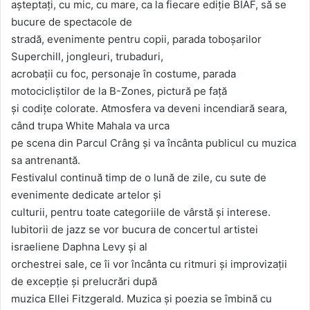
așteptați, cu mic, cu mare, ca la fiecare ediție BIAF, să se
bucure de spectacole de
stradă, evenimente pentru copii, parada toboșarilor
Superchill, jongleuri, trubaduri,
acrobații cu foc, personaje în costume, parada
motocicliștilor de la B-Zones, pictură pe față
și codițe colorate. Atmosfera va deveni incendiară seara,
când trupa White Mahala va urca
pe scena din Parcul Crâng și va încânta publicul cu muzica
sa antrenantă.
Festivalul continuă timp de o lună de zile, cu sute de
evenimente dedicate artelor și
culturii, pentru toate categoriile de vârstă și interese.
Iubitorii de jazz se vor bucura de concertul artistei
israeliene Daphna Levy și al
orchestrei sale, ce îi vor încânta cu ritmuri și improvizații
de excepție și prelucrări după
muzica Ellei Fitzgerald. Muzica și poezia se îmbină cu