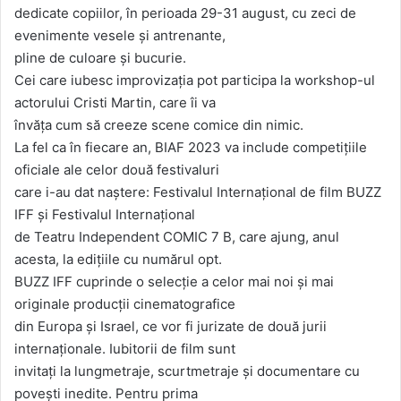
dedicate copiilor, în perioada 29-31 august, cu zeci de
evenimente vesele și antrenante,
pline de culoare și bucurie.
Cei care iubesc improvizația pot participa la workshop-ul
actorului Cristi Martin, care îi va
învăța cum să creeze scene comice din nimic.
La fel ca în fiecare an, BIAF 2023 va include competițiile
oficiale ale celor două festivaluri
care i-au dat naștere: Festivalul Internațional de film BUZZ
IFF și Festivalul Internațional
de Teatru Independent COMIC 7 B, care ajung, anul
acesta, la edițiile cu numărul opt.
BUZZ IFF cuprinde o selecție a celor mai noi și mai
originale producții cinematografice
din Europa și Israel, ce vor fi jurizate de două jurii
internaționale. Iubitorii de film sunt
invitați la lungmetraje, scurtmetraje și documentare cu
povești inedite. Pentru prima