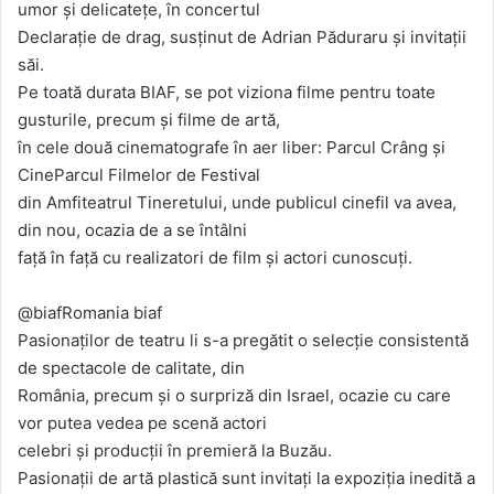
umor și delicatețe, în concertul
Declarație de drag, susținut de Adrian Păduraru și invitații
săi.
Pe toată durata BIAF, se pot viziona filme pentru toate
gusturile, precum și filme de artă,
în cele două cinematografe în aer liber: Parcul Crâng și
CineParcul Filmelor de Festival
din Amfiteatrul Tineretului, unde publicul cinefil va avea,
din nou, ocazia de a se întâlni
față în față cu realizatori de film și actori cunoscuți.
@biafRomania biaf
Pasionaților de teatru li s-a pregătit o selecție consistentă
de spectacole de calitate, din
România, precum și o surpriză din Israel, ocazie cu care
vor putea vedea pe scenă actori
celebri și producții în premieră la Buzău.
Pasionații de artă plastică sunt invitați la expoziția inedită a