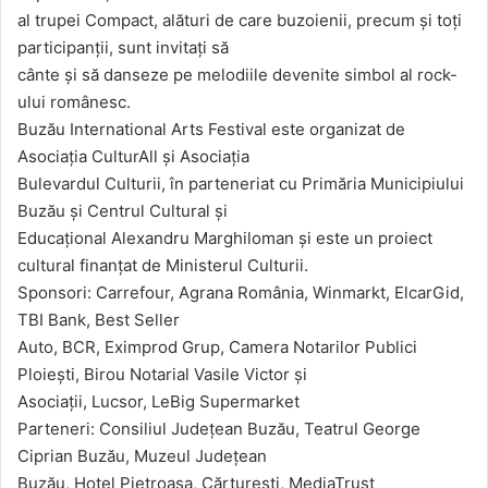
al trupei Compact, alături de care buzoienii, precum și toți
participanții, sunt invitați să
cânte și să danseze pe melodiile devenite simbol al rock-
ului românesc.
Buzău International Arts Festival este organizat de
Asociația CulturAll și Asociația
Bulevardul Culturii, în parteneriat cu Primăria Municipiului
Buzău și Centrul Cultural și
Educațional Alexandru Marghiloman și este un proiect
cultural finanțat de Ministerul Culturii.
Sponsori: Carrefour, Agrana România, Winmarkt, ElcarGid,
TBI Bank, Best Seller
Auto, BCR, Eximprod Grup, Camera Notarilor Publici
Ploiești, Birou Notarial Vasile Victor și
Asociații, Lucsor, LeBig Supermarket
Parteneri: Consiliul Județean Buzău, Teatrul George
Ciprian Buzău, Muzeul Județean
Buzău, Hotel Pietroasa, Cărturești, MediaTrust