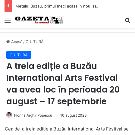
Metalul Buzău, primul meci acasă în noul sezon de Liga 2. Obiectiv clar înaintea duelului cu CS Afumați
Mediu
C
Acasă
/
CULTURĂ
CULTURĂ
A treia ediție a Buzău
International Arts Festival
va avea loc în perioada 20
august – 17 septembrie
Florina Arghir Popescu
10 august 2023
Cea de-a treia ediție a Buzău International Arts Festival se