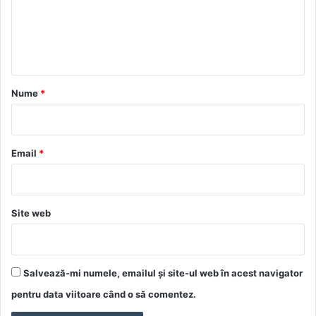
e
n
t
a
r
Nume
*
i
u
*
Email
*
Site web
Salvează-mi numele, emailul și site-ul web în acest navigator
pentru data viitoare când o să comentez.