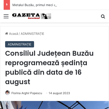
Metalul Buzău, primul meci acasă în noul sezon de Liga 2. Obiectiv clar înaintea duelului cu CS Afumați
Mediu
C
Acasă
/
ADMINISTRAȚIE
ADMINISTRAȚIE
Consiliul Județean Buzău
reprogramează ședința
publică din data de 16
august
Florina Arghir Popescu
14 august 2023