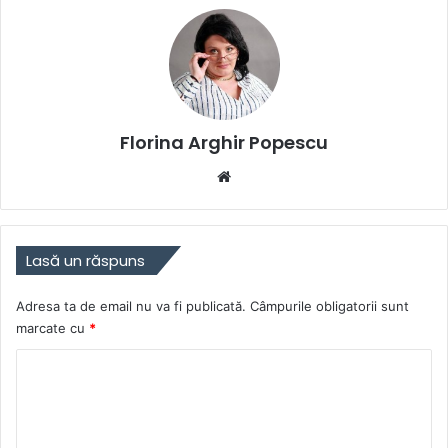
Florina Arghir Popescu
Website
Lasă un răspuns
Adresa ta de email nu va fi publicată.
Câmpurile obligatorii sunt
marcate cu
*
C
o
m