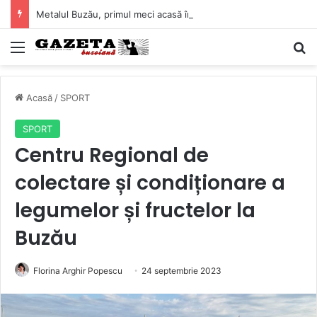
Metalul Buzău, primul meci acasă în noul sezon de Liga 2. Obiectiv clar înaintea duelului cu CS Afumați
Mediu
C
Acasă
/
SPORT
SPORT
Centru Regional de
colectare și condiționare a
legumelor și fructelor la
Buzău
Florina Arghir Popescu
24 septembrie 2023