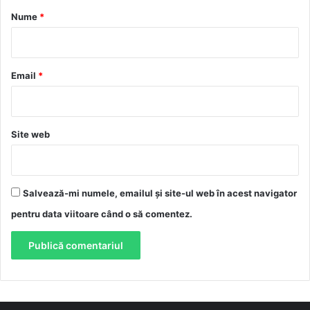
r
Nume
*
i
u
*
Email
*
Site web
Salvează-mi numele, emailul și site-ul web în acest navigator
pentru data viitoare când o să comentez.