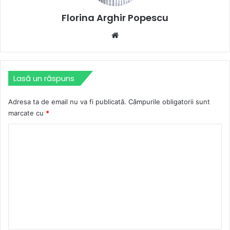
Florina Arghir Popescu
Website
Lasă un răspuns
Adresa ta de email nu va fi publicată.
Câmpurile obligatorii sunt
marcate cu
*
C
o
m
e
n
t
a