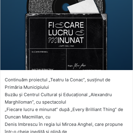
Continuăm proiectul „Teatru la Conac”, susținut de
Primăria Municipiului
Buzău și Centrul Cultural și Educațional „Alexandru
Marghiloman”, cu spectacolul
„Fiecare lucru e minunat” după „Every Brilliant Thing” de
Duncan Macmillan, cu
Denis Imbrescu în regia lui Mircea Anghel, care propune
într-o cheie inedită și plină de