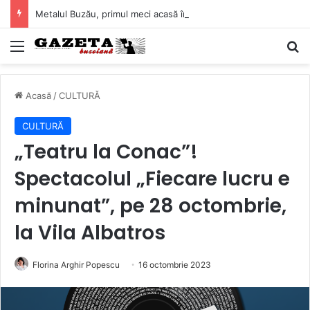
Metalul Buzău, primul meci acasă în noul sezon de Liga 2. Obiectiv clar înaintea duelului cu CS Afumați
Mediu
C
Acasă
/
CULTURĂ
CULTURĂ
„Teatru la Conac”!
Spectacolul „Fiecare lucru e
minunat”, pe 28 octombrie,
la Vila Albatros
Florina Arghir Popescu
16 octombrie 2023