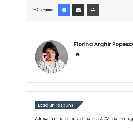
Facebook
Distribuie prin e-mail
Imprimare
Acțiune
Florina Arghir Popesc
Website
Lasă un răspuns
Adresa ta de email nu va fi publicată.
Câmpurile oblig
C