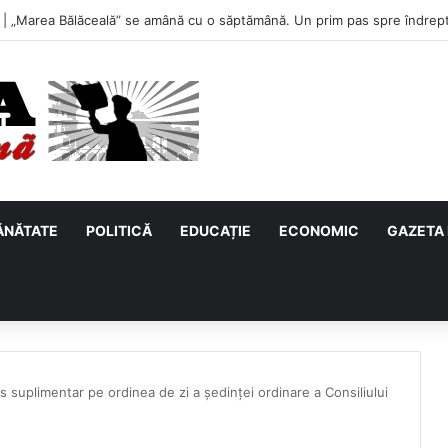
u, primul meci acasă în noul sezon de Liga 2. Obiectiv clar înaintea duel
ĂNĂTATE
POLITICĂ
EDUCAȚIE
ECONOMIC
GAZETA 
s suplimentar pe ordinea de zi a ședinței ordinare a Consiliului