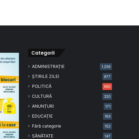
CategoriI
ADMINISTRAȚIE
1.256
ȘTIRILE ZILEI
977
POLITICĂ
680
CULTURĂ
320
ANUNȚURI
171
EDUCAȚIE
163
Fără categorie
152
SĂNĂTATE
147