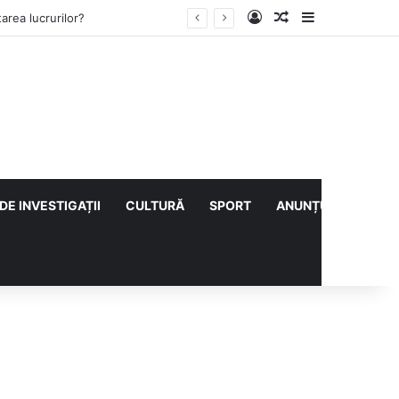
Log In
Articol aleatoriu
Sidebar
ului cu CS Afumați
DE INVESTIGAȚII
CULTURĂ
SPORT
ANUNȚURI