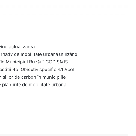
vind actualizarea
ernativ de mobilitate urbană utilizând
or în Municipiul Buzău” COD SMIS
stiții 4e, Obiectiv specific 4.1 Apel
siilor de carbon în municipiile
e planurile de mobilitate urbană