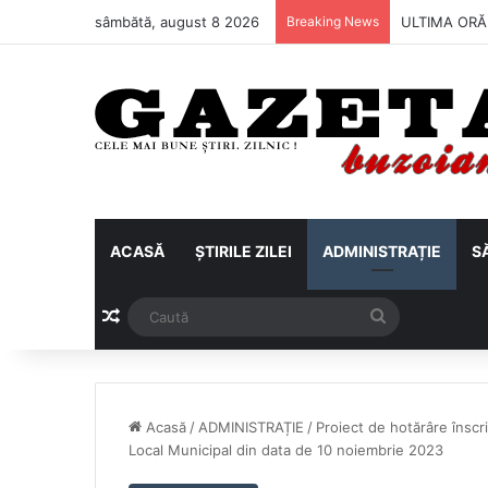
sâmbătă, august 8 2026
Breaking News
Metalul Buză
ACASĂ
ȘTIRILE ZILEI
ADMINISTRAȚIE
S
Articol aleatoriu
Caută
Acasă
/
ADMINISTRAȚIE
/
Proiect de hotărâre înscri
Local Municipal din data de 10 noiembrie 2023