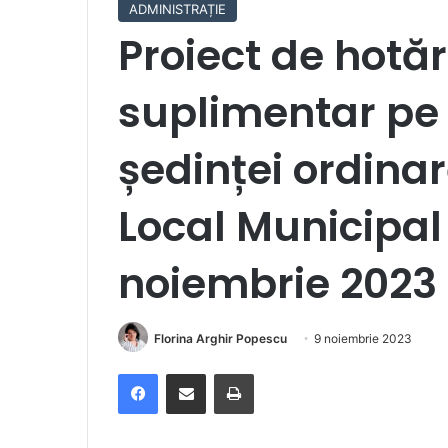
ADMINISTRAȚIE
Proiect de hotăr
suplimentar pe 
ședinței ordinar
Local Municipal
noiembrie 2023
Florina Arghir Popescu
9 noiembrie 2023
Facebook
Distribuie prin e-mail
Imprimare