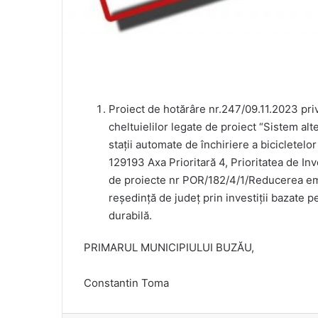
Proiect de hotărâre nr.247/09.11.2023 pri
cheltuielilor legate de proiect “Sistem alt
stații automate de închiriere a bicicletel
129193 Axa Prioritară 4, Prioritatea de Inve
de proiecte nr POR/182/4/1/Reducerea emi
reședință de județ prin investiții bazate p
durabilă.
PRIMARUL MUNICIPIULUI BUZĂU,
Constantin Toma