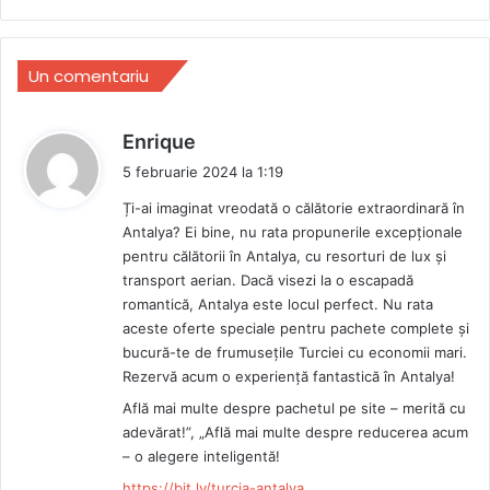
Un comentariu
s
Enrique
p
5 februarie 2024 la 1:19
u
Ți-ai imaginat vreodată o călătorie extraordinară în
n
Antalya? Ei bine, nu rata propunerile excepționale
e
pentru călătorii în Antalya, cu resorturi de lux și
:
transport aerian. Dacă visezi la o escapadă
romantică, Antalya este locul perfect. Nu rata
aceste oferte speciale pentru pachete complete și
bucură-te de frumusețile Turciei cu economii mari.
Rezervă acum o experiență fantastică în Antalya!
Află mai multe despre pachetul pe site – merită cu
adevărat!”, „Află mai multe despre reducerea acum
– o alegere inteligentă!
https://bit.ly/turcia-antalya