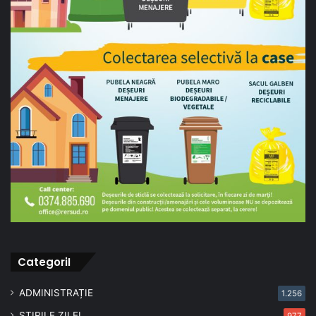
CategoriI
ADMINISTRAȚIE
1.256
ȘTIRILE ZILEI
977