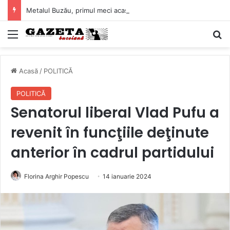
Metalul Buzău, primul meci acasă în noul sezon de Liga 2. Obiectiv clar înaintea duelului cu CS Afumați
Mediu
C
Acasă
/
POLITICĂ
POLITICĂ
Senatorul liberal Vlad Pufu a
revenit în funcţiile deţinute
anterior în cadrul partidului
Florina Arghir Popescu
14 ianuarie 2024