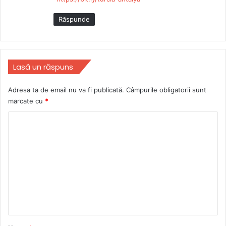
Răspunde
Lasă un răspuns
Adresa ta de email nu va fi publicată.
Câmpurile obligatorii sunt
marcate cu
*
C
o
m
e
n
t
a
r