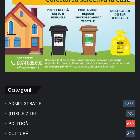
CategoriI
ADMINISTRAȚIE
1.255
ȘTIRILE ZILEI
974
POLITICĂ
680
CULTURĂ
320