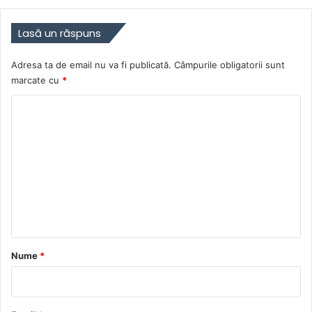
Lasă un răspuns
Adresa ta de email nu va fi publicată.
Câmpurile obligatorii sunt
marcate cu
*
C
o
m
e
n
t
a
r
Nume
*
i
u