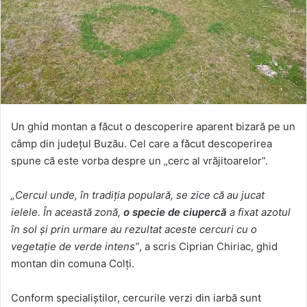
Un ghid montan a făcut o descoperire aparent bizară pe un
câmp din județul Buzău. Cel care a făcut descoperirea
spune că este vorba despre un „cerc al vrăjitoarelor”.
„Cercul unde, în tradiția populară, se zice că au jucat
ielele. În această zonă,
o specie de ciupercă
a fixat azotul
în sol și prin urmare au rezultat aceste cercuri cu o
vegetație de verde intens”
, a scris Ciprian Chiriac, ghid
montan din comuna Colți.
Conform specialiștilor, cercurile verzi din iarbă sunt