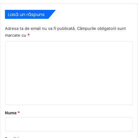
Lasă un răspuns
Adresa ta de email nu va fi publicată.
Câmpurile obligatorii sunt
marcate cu
*
C
o
m
e
n
t
a
r
Nume
*
i
u