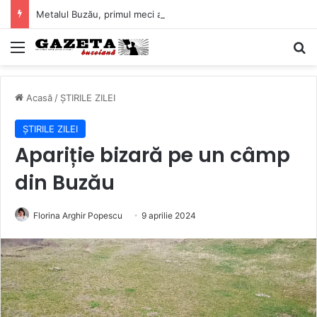
Metalul Buzău, primul meci acasă în noul sezon de Liga 2. Obiectiv clar înaintea duelului cu CS Afumați
Mediu
C
Acasă
/
ȘTIRILE ZILEI
ȘTIRILE ZILEI
Apariție bizară pe un câmp
din Buzău
Florina Arghir Popescu
9 aprilie 2024