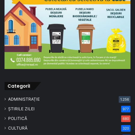
CategoriI
ADMINISTRAȚIE
1.256
ȘTIRILE ZILEI
977
POLITICĂ
680
CULTURĂ
320