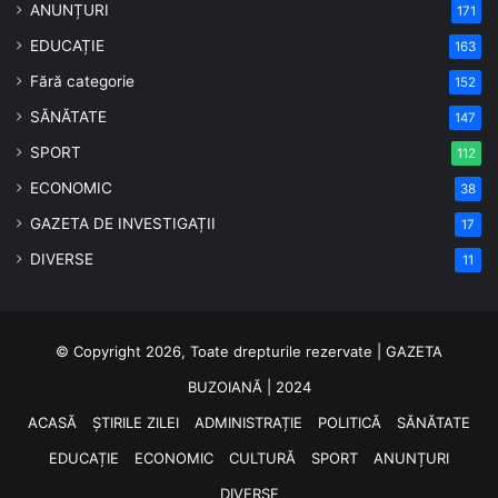
ANUNȚURI
171
EDUCAȚIE
163
Fără categorie
152
SĂNĂTATE
147
SPORT
112
ECONOMIC
38
GAZETA DE INVESTIGAȚII
17
DIVERSE
11
© Copyright 2026, Toate drepturile rezervate | GAZETA
BUZOIANĂ | 2024
ACASĂ
ȘTIRILE ZILEI
ADMINISTRAȚIE
POLITICĂ
SĂNĂTATE
EDUCAȚIE
ECONOMIC
CULTURĂ
SPORT
ANUNȚURI
DIVERSE