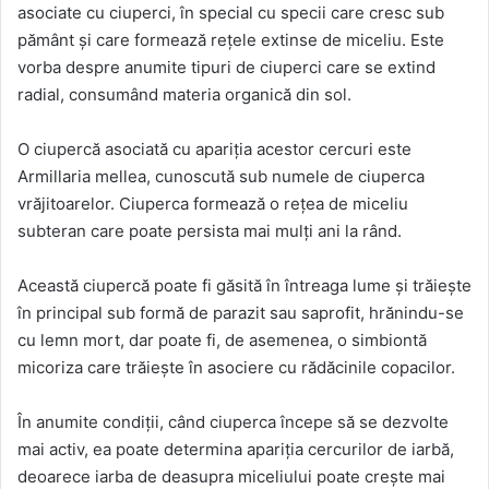
asociate cu ciuperci, în special cu specii care cresc sub
pământ și care formează rețele extinse de miceliu. Este
vorba despre anumite tipuri de ciuperci care se extind
radial, consumând materia organică din sol.
O ciupercă asociată cu apariția acestor cercuri este
Armillaria mellea, cunoscută sub numele de ciuperca
vrăjitoarelor. Ciuperca formează o rețea de miceliu
subteran care poate persista mai mulți ani la rând.
Această ciupercă poate fi găsită în întreaga lume și trăiește
în principal sub formă de parazit sau saprofit, hrănindu-se
cu lemn mort, dar poate fi, de asemenea, o simbiontă
micoriza care trăiește în asociere cu rădăcinile copacilor.
În anumite condiții, când ciuperca începe să se dezvolte
mai activ, ea poate determina apariția cercurilor de iarbă,
deoarece iarba de deasupra miceliului poate crește mai