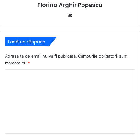
Florina Arghir Popescu
Website
Lasă un răspuns
Adresa ta de email nu va fi publicată.
Câmpurile obligatorii sunt
marcate cu
*
C
o
m
e
n
t
a
r