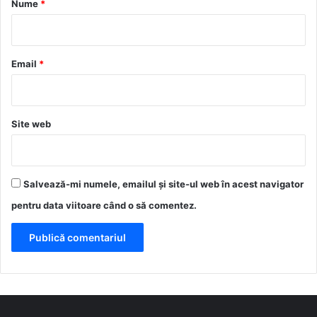
Nume
*
i
u
*
Email
*
Site web
Salvează-mi numele, emailul și site-ul web în acest navigator
pentru data viitoare când o să comentez.