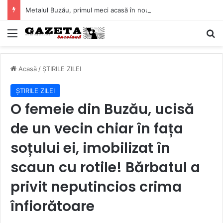
Metalul Buzău, primul meci acasă în noul sezon de Liga 2. Obiectiv clar înaintea duelului cu CS Afumați
Mediu
C
Acasă
/
ȘTIRILE ZILEI
ȘTIRILE ZILEI
O femeie din Buzău, ucisă
de un vecin chiar în fața
soțului ei, imobilizat în
scaun cu rotile! Bărbatul a
privit neputincios crima
înfiorătoare