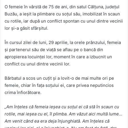
O femeie în vârstă de 75 de ani, din satul Călțuna, județul
Buzău, a ieșit la plimbare cu soțul său, imobilizat în scaun
cu rotile, iar după un conflict spontan cu unul dintre vecinii
lor și-a găsit sfârșitul.
În cursul zilei de luni, 29 aprilie, la orele prânzului, femeia
și partenerul său de viață se aflau pe o bancă din
apropierea locuinței lor, moment în care a izbucnit un
conflict cu unul dintre vecinii lor.
Bărbatul a scos un cuțit și a lovit-o de mai multe ori pe
femeie, chiar în fața soțului ei, care privea neputincios
crima înfiorătoare.
„Am înțeles că femeia ieșea cu soțul ei că stă în scaun cu
rotile, mai ieșea cu el, îl plimba. Am văzut aici multă lume…
Am venit când ea era deja înjunghiată. Am înțeles că