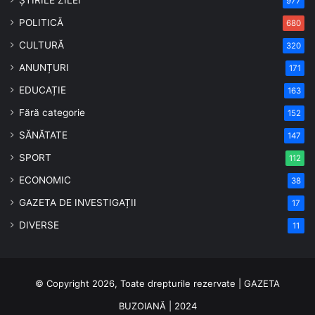
977
POLITICĂ
680
CULTURĂ
320
ANUNȚURI
171
EDUCAȚIE
163
Fără categorie
152
SĂNĂTATE
147
SPORT
112
ECONOMIC
38
GAZETA DE INVESTIGAȚII
17
DIVERSE
11
© Copyright 2026, Toate drepturile rezervate | GAZETA
BUZOIANĂ | 2024