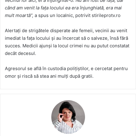
vecinul lor aici, el a înjunghiat-o. Nu am fost de față, dar
când am venit la fața locului ea era înjunghiată, era mai
mult moartă”,
a spus un localnic, potrivit stirileprotv.ro
Alertați de strigătele disperate ale femeii, vecinii au venit
imediat la fața locului și au încercat să o salveze, însă fără
succes. Medicii ajunși la locul crimei nu au putut constatat
decât decesul.
Agresorul se află în custodia polițiștilor, e cercetat pentru
omor și riscă să stea ani mulți după gratii.