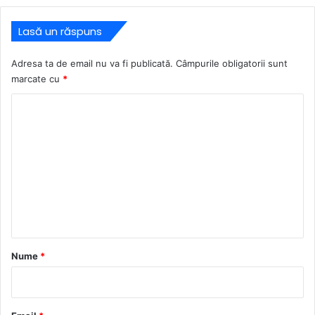
Lasă un răspuns
Adresa ta de email nu va fi publicată.
Câmpurile obligatorii sunt
marcate cu
*
C
o
m
e
n
t
a
r
Nume
*
i
u
*