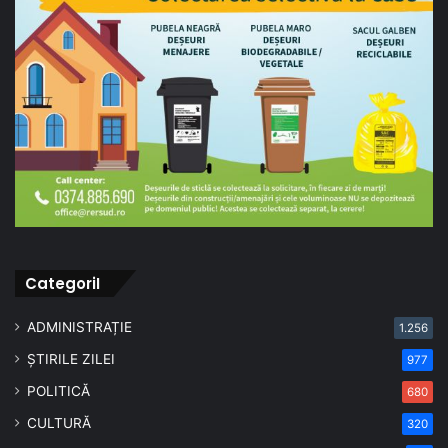
CategoriI
ADMINISTRAȚIE
1.256
ȘTIRILE ZILEI
977
POLITICĂ
680
CULTURĂ
320