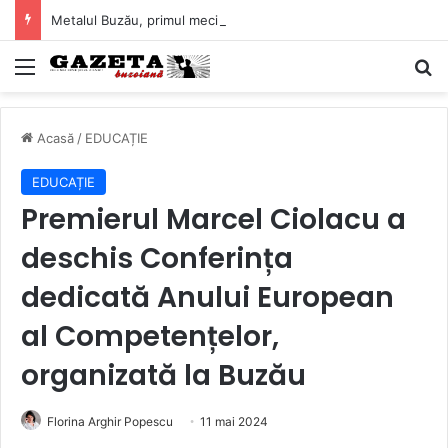
Metalul Buzău, primul meci acasă în noul sezon de Liga 2. Obiectiv clar înaintea duelului cu CS Afumați
Mediu
C
Acasă
/
EDUCAȚIE
EDUCAȚIE
Premierul Marcel Ciolacu a
deschis Conferința
dedicată Anului European
al Competențelor,
organizată la Buzău
Florina Arghir Popescu
11 mai 2024