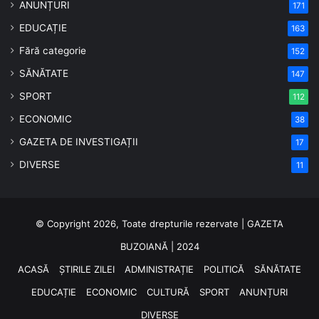
ANUNȚURI
171
EDUCAȚIE
163
Fără categorie
152
SĂNĂTATE
147
SPORT
112
ECONOMIC
38
GAZETA DE INVESTIGAȚII
17
DIVERSE
11
© Copyright 2026, Toate drepturile rezervate | GAZETA
BUZOIANĂ | 2024
ACASĂ
ȘTIRILE ZILEI
ADMINISTRAȚIE
POLITICĂ
SĂNĂTATE
EDUCAȚIE
ECONOMIC
CULTURĂ
SPORT
ANUNȚURI
DIVERSE