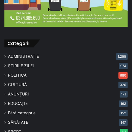
CategoriI
ADMINISTRAȚIE
1.255
ȘTIRILE ZILEI
974
POLITICĂ
680
CULTURĂ
320
ANUNȚURI
171
EDUCAȚIE
163
Fără categorie
152
SĂNĂTATE
147
SPORT
111