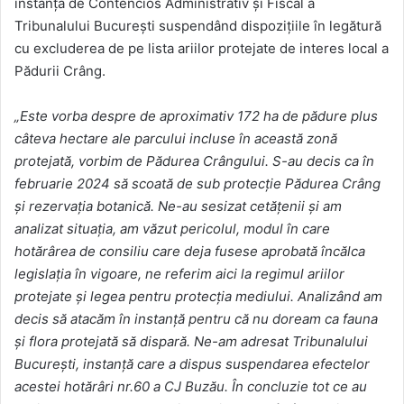
instanţa de Contencios Administrativ şi Fiscal a
Tribunalului Bucureşti suspendând dispoziţiile în legătură
cu excluderea de pe lista ariilor protejate de interes local a
Pădurii Crâng.
„Este vorba despre de aproximativ 172 ha de pădure plus
câteva hectare ale parcului incluse în această zonă
protejată, vorbim de Pădurea Crângului. S-au decis ca în
februarie 2024 să scoată de sub protecţie Pădurea Crâng
şi rezervaţia botanică. Ne-au sesizat cetăţenii şi am
analizat situaţia, am văzut pericolul, modul în care
hotărârea de consiliu care deja fusese aprobată încălca
legislaţia în vigoare, ne referim aici la regimul ariilor
protejate şi legea pentru protecţia mediului. Analizând am
decis să atacăm în instanţă pentru că nu doream ca fauna
şi flora protejată să dispară. Ne-am adresat Tribunalului
Bucureşti, instanţă care a dispus suspendarea efectelor
acestei hotărâri nr.60 a CJ Buzău. În concluzie tot ce au