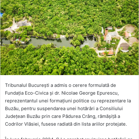
Tribunalul Bucureşti a admis o cerere formulată de
Fundaţia Eco-Civica și dr. Nicolae George Epurescu,
reprezentantul unei formațiuni politice cu reprezentare la
Buzău, pentru suspendarea unei hotărâri a Consiliului
Judeţean Buzău prin care Pădurea Crâng, rămăşiţă a
Codrilor Vlăsiei, fusese radiată din lista ariilor protejate.