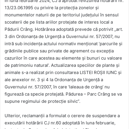
În luna februarie 2024, CJ a aprobat revizuirea hotărârii nr.
13/23.06.1995 cu privire la protecţia zonelor şi
monumentelor naturii de pe teritoriul judeţului în sensul
scoaterii de pe lista ariilor protejate de interes local a
Pădurii Crâng. Hotărârea adoptată prevede că potrivit „art.
3 din Ordonanţa de Urgenţă a Guvernului nr. 57/2007, nu
intră sub incidenţa actului normativ menţionat ‘parcurile şi
grădinile publice sau private de agrement cu excepţia
cazurilor în care acestea au elemente şi bunuri cu valoare
de patrimoniu natural’. Actualizarea speciilor de plante şi
animale s-a realizat prin consultarea LISTEI ROŞII IUNC şi
ale anexelor nr. 3 şi 4 la Ordonanţa de Urgenţă a
Guvernului nr. 57/2007, în care ‘laleaua de crâng’ nu
figurează ca specie protejată. Pădurea – Parc Crâng se va
supune regimului de protecţie silvic”.
Ulterior, reclamanții a formulat o cerere de suspendare a
executării hotărârii CJ nr.60 adoptată în luna februarie,