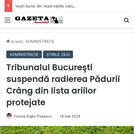
Vești bune din rezervațiile naturale ale Buzăului. Lacurile de la Boldu și Balta Albă și-au refăcut o bună parte din luciul de apă
Mediu
C
Acasă
/
ADMINISTRAȚIE
ADMINISTRAȚIE
ȘTIRILE ZILEI
Tribunalul Bucureşti
suspendă radierea Pădurii
Crâng din lista ariilor
protejate
Florina Arghir Popescu
18 mai 2024