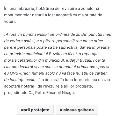
În luna februarie, hotărârea de revizuire a zonelor şi
monumentelor naturii a fost adoptată cu majoritate de
voturi.
„A fost un punct sensibil pe ordinea de zi. Din punctul meu
de vedere astăzi, e o părere personală recunosc orice
părere personală poate să fie subiectivă, dar eu împreună
cu primăria municipiului Buzău am făcut-o reparaţie
morală cetăţenilor din municipiul, judeţul Buzău. Foarte
clar am declarat şi am spus-o domnului primar am spus şi
eu ONG-urilor, nimeni acolo nu va face nu ştiu ce cartier
de locuinţe acolo…”,
a declarat în luna februarie, cu ocazia
adoptării hotărârii de revizuire a ariilor protejate,
preşedintele CJ, Petre Emanoil Neagu.
arii protejate
laleaua galbena