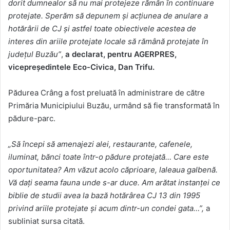
dorit dumnealor să nu mai protejeze rămân în continuare
protejate. Sperăm să depunem şi acţiunea de anulare a
hotărârii de CJ şi astfel toate obiectivele acestea de
interes din ariile protejate locale să rămână protejate în
judeţul Buzău”
,
a declarat, pentru AGERPRES,
vicepreşedintele Eco-Civica, Dan Trifu.
Pădurea Crâng a fost preluată în administrare de către
Primăria Municipiului Buzău, urmând să fie transformată în
pădure-parc.
„Să începi să amenajezi alei, restaurante, cafenele,
iluminat, bănci toate într-o pădure protejată… Care este
oportunitatea? Am văzut acolo căprioare, laleaua galbenă.
Vă daţi seama fauna unde s-ar duce. Am arătat instanţei ce
biblie de studii avea la bază hotărârea CJ 13 din 1995
privind ariile protejate şi acum dintr-un condei gata…”,
a
subliniat sursa citată.