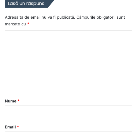
Lasă un răspuns
Adresa ta de email nu va fi publicată.
Câmpurile obligatorii sunt
marcate cu
*
C
o
m
e
n
t
a
r
Nume
*
i
u
*
Email
*