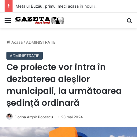
Metalul Buzău, primul meci acasă în noul sezon de Liga 2. Obiectiv clar înaintea duelului cu CS Afumați
Mediu
C
Acasă
/
ADMINISTRAȚIE
ADMINISTRAȚIE
Ce proiecte vor intra în
dezbaterea aleșilor
municipali, la următoarea
ședință ordinară
Florina Arghir Popescu
23 mai 2024