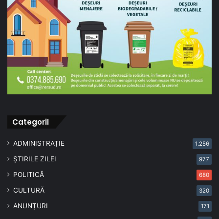
CategoriI
ADMINISTRAȚIE
1.256
ȘTIRILE ZILEI
977
POLITICĂ
680
CULTURĂ
320
ANUNȚURI
171