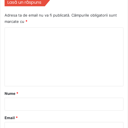
Lasă un răspuns
Adresa ta de email nu va fi publicată.
Câmpurile obligatorii sunt
marcate cu
*
C
o
m
e
n
t
a
r
Nume
*
i
u
*
Email
*