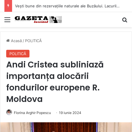
Vești bune din rezervațiile naturale ale Buzăului. Lacurile de la Boldu și Balta Albă și-au refăcut o bună parte din luciul de apă
Mediu
C
Acasă
/
POLITICĂ
POLITICĂ
Andi Cristea subliniază
importanța alocării
fondurilor europene R.
Moldova
Florina Arghir Popescu
19 iunie 2024