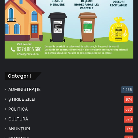
CategoriI
ADMINISTRAȚIE
1.255
ȘTIRILE ZILEI
974
POLITICĂ
680
CULTURĂ
320
ANUNȚURI
171