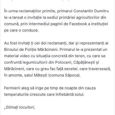
În urma reclamațiilor primite, primarul Constantin Dumitru
le-a lansat o invitație la sediul primăriei agricultorilor din
comună, prin intermediul paginii de Facebook a instituției
pe care o conduce.
Au fost invitați ți cei doi reclamanți, dar și reprezentanţi ai
Biroului de Poliţie Mărăcineni. Primarul le-a prezentat un
material video cu situaţiia concretă din teren, cu care se
confruntă legumicultorii din Potoceni, Căpăţâneşti şi
Mărăcineni, care cu greu fac faţă secetei. care traversează,
în amonte, satul Măteşti (comuna Săpoca).
Fermierii aleg să irige pe timp de noapte din cauza
temperaturile crescute care înfiebântă solul.
„Stimați locuitori,