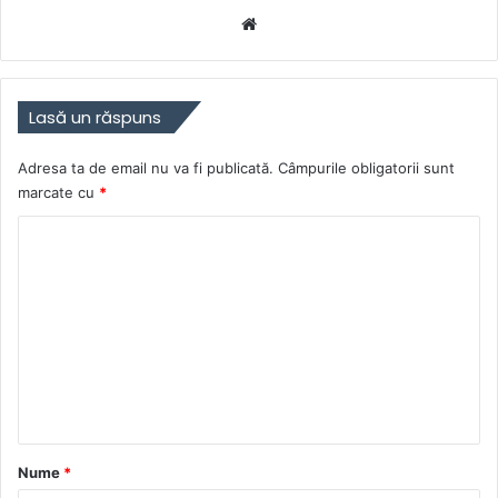
Website
Lasă un răspuns
Adresa ta de email nu va fi publicată.
Câmpurile obligatorii sunt
marcate cu
*
C
o
m
e
n
t
a
r
Nume
*