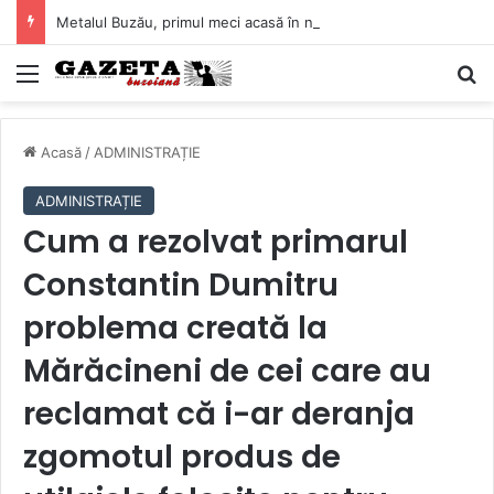
Metalul Buzău, primul meci acasă în noul sezon de Liga 2. Obiectiv clar înaintea duelului cu CS Afumați
Mediu
C
Acasă
/
ADMINISTRAȚIE
ADMINISTRAȚIE
Cum a rezolvat primarul
Constantin Dumitru
problema creată la
Mărăcineni de cei care au
reclamat că i-ar deranja
zgomotul produs de