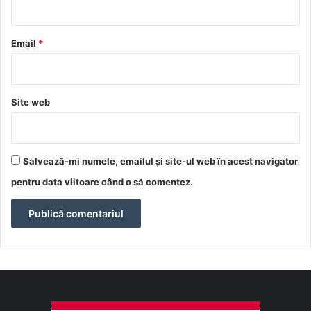
i
u
*
Email
*
Site web
Salvează-mi numele, emailul și site-ul web în acest navigator
pentru data viitoare când o să comentez.