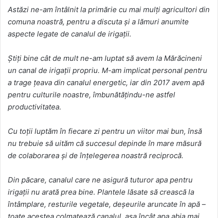
Astăzi ne-am întâlnit la primărie cu mai mulți agricultori din
comuna noastră, pentru a discuta și a lămuri anumite
aspecte legate de canalul de irigații.
Știți bine cât de mult ne-am luptat să avem la Mărăcineni
un canal de irigații propriu. M-am implicat personal pentru
a trage țeava din canalul energetic, iar din 2017 avem apă
pentru culturile noastre, îmbunătățindu-ne astfel
productivitatea.
Cu toții luptăm în fiecare zi pentru un viitor mai bun, însă
nu trebuie să uităm că succesul depinde în mare măsură
de colaborarea și de înțelegerea noastră reciprocă.
Din păcare, canalul care ne asigură tuturor apa pentru
irigații nu arată prea bine. Plantele lăsate să crească la
întâmplare, resturile vegetale, deșeurile aruncate în apă –
toate acestea colmatează canalul, așa încât apa abia mai