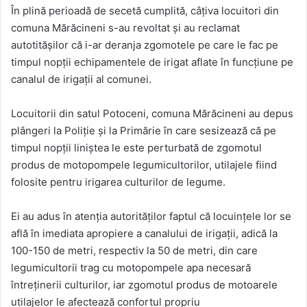
În plină perioadă de secetă cumplită, câțiva locuitori din
comuna Mărăcineni s-au revoltat și au reclamat
autotitășilor că i-ar deranja zgomotele pe care le fac pe
timpul nopții echipamentele de irigat aflate în funcțiune pe
canalul de irigații al comunei.
Locuitorii din satul Potoceni, comuna Mărăcineni au depus
plângeri la Poliție și la Primărie în care sesizează că pe
timpul nopţii liniştea le este perturbată de zgomotul
produs de motopompele legumicultorilor, utilajele fiind
folosite pentru irigarea culturilor de legume.
Ei au adus în atenția autorităţilor faptul că locuinţele lor se
află în imediata apropiere a canalului de irigaţii, adică la
100-150 de metri, respectiv la 50 de metri, din care
legumicultorii trag cu motopompele apa necesară
întreţinerii culturilor, iar zgomotul produs de motoarele
utilajelor le afectează confortul propriu