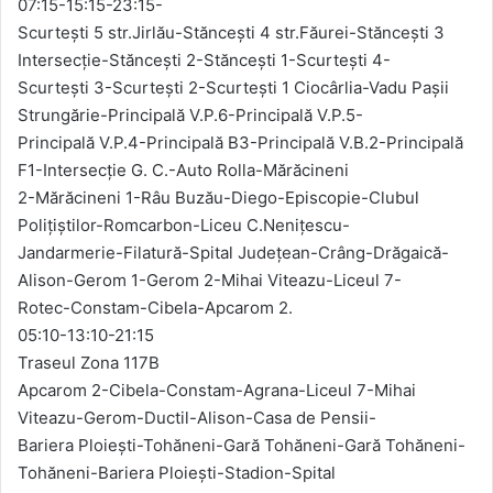
07:15-15:15-23:15-
Scurtești 5 str.Jirlău-Stăncești 4 str.Făurei-Stăncești 3
Intersecție-Stăncești 2-Stăncești 1-Scurtești 4-
Scurtești 3-Scurtești 2-Scurtești 1 Ciocârlia-Vadu Pașii
Strungărie-Principală V.P.6-Principală V.P.5-
Principală V.P.4-Principală B3-Principală V.B.2-Principală
F1-Intersecție G. C.-Auto Rolla-Mărăcineni
2-Mărăcineni 1-Râu Buzău-Diego-Episcopie-Clubul
Polițiștilor-Romcarbon-Liceu C.Nenițescu-
Jandarmerie-Filatură-Spital Județean-Crâng-Drăgaică-
Alison-Gerom 1-Gerom 2-Mihai Viteazu-Liceul 7-
Rotec-Constam-Cibela-Apcarom 2.
05:10-13:10-21:15
Traseul Zona 117B
Apcarom 2-Cibela-Constam-Agrana-Liceul 7-Mihai
Viteazu-Gerom-Ductil-Alison-Casa de Pensii-
Bariera Ploiești-Tohăneni-Gară Tohăneni-Gară Tohăneni-
Tohăneni-Bariera Ploiești-Stadion-Spital