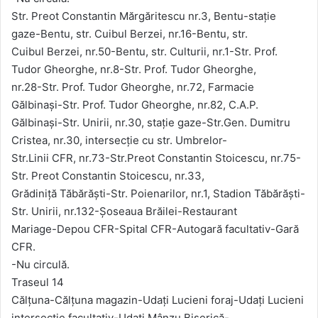
Str. Preot Constantin Mărgăritescu nr.3, Bentu-stație
gaze-Bentu, str. Cuibul Berzei, nr.16-Bentu, str.
Cuibul Berzei, nr.50-Bentu, str. Culturii, nr.1-Str. Prof.
Tudor Gheorghe, nr.8-Str. Prof. Tudor Gheorghe,
nr.28-Str. Prof. Tudor Gheorghe, nr.72, Farmacie
Gălbinași-Str. Prof. Tudor Gheorghe, nr.82, C.A.P.
Gălbinași-Str. Unirii, nr.30, stație gaze-Str.Gen. Dumitru
Cristea, nr.30, intersecție cu str. Umbrelor-
Str.Linii CFR, nr.73-Str.Preot Constantin Stoicescu, nr.75-
Str. Preot Constantin Stoicescu, nr.33,
Grădiniță Tăbărăști-Str. Poienarilor, nr.1, Stadion Tăbărăști-
Str. Unirii, nr.132-Şoseaua Brăilei-Restaurant
Mariage-Depou CFR-Spital CFR-Autogară facultativ-Gară
CFR.
-Nu circulă.
Traseul 14
Călțuna-Călțuna magazin-Udați Lucieni foraj-Udați Lucieni
intersecție facultativ-Udați Mânzu Biserică-