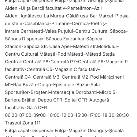
Fulga capăt-Dispensar Fulga-Magazin Geangoș-Școală
Aldeni-Ulița Bercii facultativ-Pantelimon-Azil
Aldeni-Ignătescu-La Murea-Căldărușa-Bar Marcel-Ploaia
de stele-Casablanca-Primărie-Cernica-Pietriș-
Intrare Cernătești-Valea Puțului-Centru Cultural Săpoca-
Săpoca Dispensar-Săpoca Zarzaulea-Săpoca
Stadion-Săpoca Str. Casa Apei-Mătești str.Molidului-
Centru Cultural Mătești-Pod Mătești-Mătești Stația
Central-Centrală P8-Centrală P7-Centrală P6-Magazin P
facultativ-Centrală C5-Magazin C facultativ-
Centrală C4-Centrală M3-Centrală M2-Pod Mărăcineni
M1-Râu Buzău-Diego-Episcopie-Bazar-Sala
Sporturilor-Broșteni-Intersecție Dorobanți-Micro 5-
Bariera Brăilei-Depou CFR-Spital CFR-Autogară
facultativ-Gară CFR.
06:20-07:00-09:00-10:00-12:00-15:00-17:00-18:30-20:30
Traseul Zona 111
Fulga capăt-Dispensar Fulga-Magazin Geangoș-Școală