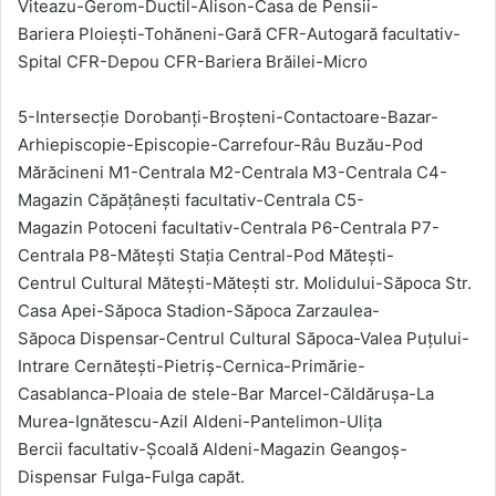
Viteazu-Gerom-Ductil-Alison-Casa de Pensii-
Bariera Ploiești-Tohăneni-Gară CFR-Autogară facultativ-
Spital CFR-Depou CFR-Bariera Brăilei-Micro
5-Intersecție Dorobanți-Broșteni-Contactoare-Bazar-
Arhiepiscopie-Episcopie-Carrefour-Râu Buzău-Pod
Mărăcineni M1-Centrala M2-Centrala M3-Centrala C4-
Magazin Căpățânești facultativ-Centrala C5-
Magazin Potoceni facultativ-Centrala P6-Centrala P7-
Centrala P8-Mătești Stația Central-Pod Mătești-
Centrul Cultural Mătești-Mătești str. Molidului-Săpoca Str.
Casa Apei-Săpoca Stadion-Săpoca Zarzaulea-
Săpoca Dispensar-Centrul Cultural Săpoca-Valea Puțului-
Intrare Cernătești-Pietriș-Cernica-Primărie-
Casablanca-Ploaia de stele-Bar Marcel-Căldărușa-La
Murea-Ignătescu-Azil Aldeni-Pantelimon-Ulița
Bercii facultativ-Școală Aldeni-Magazin Geangoș-
Dispensar Fulga-Fulga capăt.