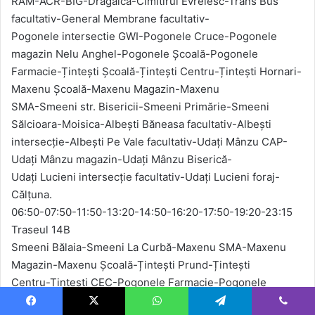
RAM-ACR-BIG-Drăgaică-Cimitirul Evreiesc-Trans Bus
facultativ-General Membrane facultativ-
Pogonele intersectie GWI-Pogonele Cruce-Pogonele
magazin Nelu Anghel-Pogonele Școală-Pogonele
Farmacie-Țintești Școală-Țintești Centru-Țintești Hornari-
Maxenu Școală-Maxenu Magazin-Maxenu
SMA-Smeeni str. Bisericii-Smeeni Primărie-Smeeni
Sălcioara-Moisica-Albești Băneasa facultativ-Albești
intersecție-Albești Pe Vale facultativ-Udați Mânzu CAP-
Udați Mânzu magazin-Udați Mânzu Biserică-
Udați Lucieni intersecție facultativ-Udați Lucieni foraj-
Călțuna.
06:50-07:50-11:50-13:20-14:50-16:20-17:50-19:20-23:15
Traseul 14B
Smeeni Bălaia-Smeeni La Curbă-Maxenu SMA-Maxenu
Magazin-Maxenu Școală-Țintești Prund-Țintești
Centru-Țintești CEC-Pogonele Farmacie-Pogonele
Școală- Pogonele magazin Nelu Anghel-Pogonele
Facebook
X
WhatsApp
Telegram
Viber