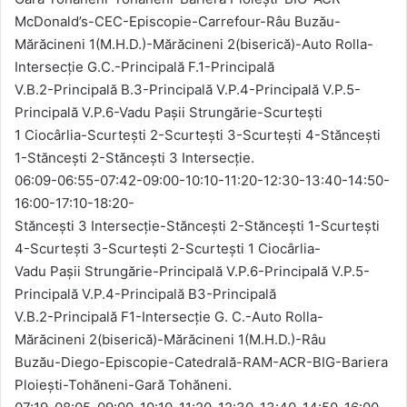
McDonald’s-CEC-Episcopie-Carrefour-Râu Buzău-
Mărăcineni 1(M.H.D.)-Mărăcineni 2(biserică)-Auto Rolla-
Intersecție G.C.-Principală F.1-Principală
V.B.2-Principală B.3-Principală V.P.4-Principală V.P.5-
Principală V.P.6-Vadu Pașii Strungărie-Scurtești
1 Ciocârlia-Scurtești 2-Scurtești 3-Scurtești 4-Stăncești
1-Stăncești 2-Stăncești 3 Intersecție.
06:09-06:55-07:42-09:00-10:10-11:20-12:30-13:40-14:50-
16:00-17:10-18:20-
Stăncești 3 Intersecție-Stăncești 2-Stăncești 1-Scurtești
4-Scurtești 3-Scurtești 2-Scurtești 1 Ciocârlia-
Vadu Pașii Strungărie-Principală V.P.6-Principală V.P.5-
Principală V.P.4-Principală B3-Principală
V.B.2-Principală F1-Intersecție G. C.-Auto Rolla-
Mărăcineni 2(biserică)-Mărăcineni 1(M.H.D.)-Râu
Buzău-Diego-Episcopie-Catedrală-RAM-ACR-BIG-Bariera
Ploiești-Tohăneni-Gară Tohăneni.