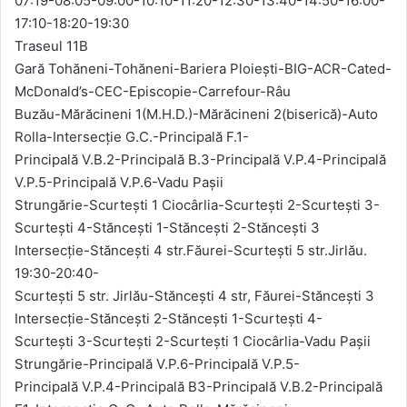
07:19-08:05-09:00-10:10-11:20-12:30-13:40-14:50-16:00-
17:10-18:20-19:30
Traseul 11B
Gară Tohăneni-Tohăneni-Bariera Ploiești-BIG-ACR-Cated-
McDonald’s-CEC-Episcopie-Carrefour-Râu
Buzău-Mărăcineni 1(M.H.D.)-Mărăcineni 2(biserică)-Auto
Rolla-Intersecție G.C.-Principală F.1-
Principală V.B.2-Principală B.3-Principală V.P.4-Principală
V.P.5-Principală V.P.6-Vadu Pașii
Strungărie-Scurtești 1 Ciocârlia-Scurtești 2-Scurtești 3-
Scurtești 4-Stăncești 1-Stăncești 2-Stăncești 3
Intersecție-Stăncești 4 str.Făurei-Scurtești 5 str.Jirlău.
19:30-20:40-
Scurtești 5 str. Jirlău-Stăncești 4 str, Făurei-Stăncești 3
Intersecție-Stăncești 2-Stăncești 1-Scurtești 4-
Scurtești 3-Scurtești 2-Scurtești 1 Ciocârlia-Vadu Pașii
Strungărie-Principală V.P.6-Principală V.P.5-
Principală V.P.4-Principală B3-Principală V.B.2-Principală