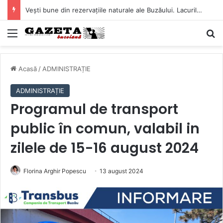
Vești bune din rezervațiile naturale ale Buzăului. Lacurile de la Boldu și Balta Albă și-au refăcut o bună parte din luciul de apă
Mediu
C
Acasă
/
ADMINISTRAȚIE
ADMINISTRAȚIE
Programul de transport
public în comun, valabil in
zilele de 15-16 august 2024
Florina Arghir Popescu
13 august 2024