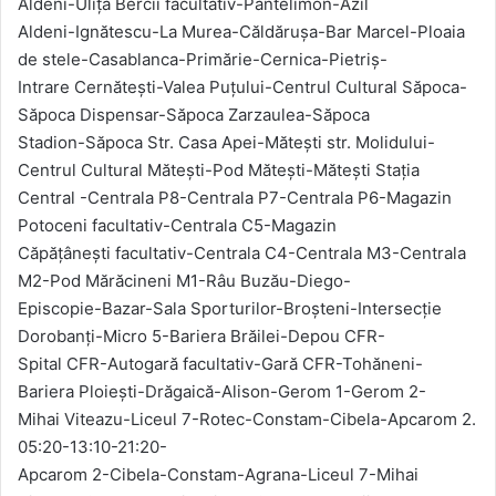
Aldeni-Ulița Bercii facultativ-Pantelimon-Azil
Aldeni-Ignătescu-La Murea-Căldărușa-Bar Marcel-Ploaia
de stele-Casablanca-Primărie-Cernica-Pietriș-
Intrare Cernătești-Valea Puțului-Centrul Cultural Săpoca-
Săpoca Dispensar-Săpoca Zarzaulea-Săpoca
Stadion-Săpoca Str. Casa Apei-Mătești str. Molidului-
Centrul Cultural Mătești-Pod Mătești-Mătești Stația
Central -Centrala P8-Centrala P7-Centrala P6-Magazin
Potoceni facultativ-Centrala C5-Magazin
Căpățânești facultativ-Centrala C4-Centrala M3-Centrala
M2-Pod Mărăcineni M1-Râu Buzău-Diego-
Episcopie-Bazar-Sala Sporturilor-Broșteni-Intersecție
Dorobanți-Micro 5-Bariera Brăilei-Depou CFR-
Spital CFR-Autogară facultativ-Gară CFR-Tohăneni-
Bariera Ploiești-Drăgaică-Alison-Gerom 1-Gerom 2-
Mihai Viteazu-Liceul 7-Rotec-Constam-Cibela-Apcarom 2.
05:20-13:10-21:20-
Apcarom 2-Cibela-Constam-Agrana-Liceul 7-Mihai