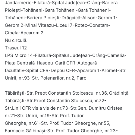
Jandarmerie-Filatură-Spital Județean-Crâng-Bariera
Ploiești-Tohăneni-Gară Tohăneni-Gară Tohăneni-
Tohăneni-Bariera Ploiești-Drăgaică-Alison-Gerom 1-
Gerom 2-Mihai Viteazu-Liceul 7-Rotec-Constam-
Cibela-Apcarom 2.
Nu circulă.
Traseul 12
LPS Micro 14-Filatură-Spitalul Judeţean-Crâng-Camelia-
Piaţa Centrală-Hasdeu-Gară CFR-Autogară
facultativ-Spital CFR-Depou CFR-Apcarom 1-Aromet-Str.
Unirii, nr.93-Str. Poienarilor, nr.2, Parc
Tăbărăști-Str. Preot Constantin Stoicescu, nr.36, Grădiniță
Tăbărăști-Str.Preot Constantin Stoicescu,nr.72-
Str.Linii CFR vis a vis de nr.73-Str.Gen. Dumitru Cristea,
nr.21-Str. Unirii, nr.19-Str. Prof. Tudor
Gheorghe, nr.61-Str. Prof. Tudor Gheorghe, nr.55,
Farmacie Gălbinași-Str. Prof. Tudor Gheorghe, nr.23-