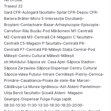
Traseul 22
Gară CFR-Autogară facultativ-Spital CFR-Depou CFR-
Bariera Brăilei-Micro 5-Intersecție Dorobanți-
Broșteni-Contactoare-Bazar-Arhiepiscopie-Episcopie-
Carrefour-Râu Buzău-Pod Mărăcineni M1-Centrală
M2-Centrală M3-Centrală C4-Magazin C facultativ-
Centrală C5-Magazin P facultativ-Centrală P6-
Centrală P7-Centrală P8-Mătești Stația Central-Pod
Mătești-Centru Cultural Mătesti-Mătești
str.Molidului-Săpoca str. Casa Apei-Săpoca Stadion-
Săpoca Zarzaulea-Săpoca Dispensar-Centru Cultural
Săpoca-Valea Puțului-Intrare Cernătești-Pietriș-Cernica-
Primărie-Casablanca-Ploaia de stele-Bar Marcel-
Căldărușa-La Murea-Ignătescu-Azil Aldeni-Pantelimon-
Ulița Bercii facultativ-Școală Aldeni -Magazin
Geangoș-Dispensar Fulga-Fulga capăt.
08:30-10:30-11:30-13:30-16:30-18:20-20:00-