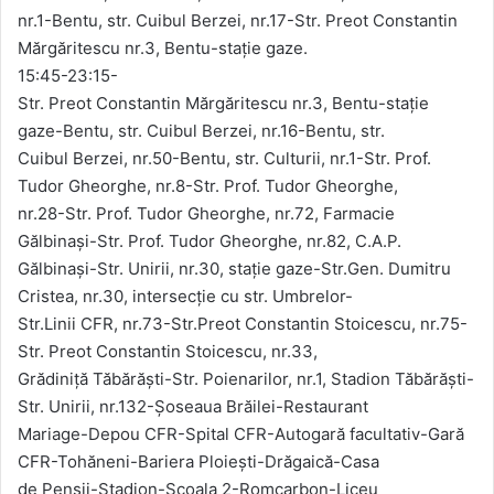
nr.1-Bentu, str. Cuibul Berzei, nr.17-Str. Preot Constantin
Mărgăritescu nr.3, Bentu-stație gaze.
15:45-23:15-
Str. Preot Constantin Mărgăritescu nr.3, Bentu-stație
gaze-Bentu, str. Cuibul Berzei, nr.16-Bentu, str.
Cuibul Berzei, nr.50-Bentu, str. Culturii, nr.1-Str. Prof.
Tudor Gheorghe, nr.8-Str. Prof. Tudor Gheorghe,
nr.28-Str. Prof. Tudor Gheorghe, nr.72, Farmacie
Gălbinași-Str. Prof. Tudor Gheorghe, nr.82, C.A.P.
Gălbinași-Str. Unirii, nr.30, stație gaze-Str.Gen. Dumitru
Cristea, nr.30, intersecție cu str. Umbrelor-
Str.Linii CFR, nr.73-Str.Preot Constantin Stoicescu, nr.75-
Str. Preot Constantin Stoicescu, nr.33,
Grădiniță Tăbărăști-Str. Poienarilor, nr.1, Stadion Tăbărăști-
Str. Unirii, nr.132-Șoseaua Brăilei-Restaurant
Mariage-Depou CFR-Spital CFR-Autogară facultativ-Gară
CFR-Tohăneni-Bariera Ploiești-Drăgaică-Casa
de Pensii-Stadion-Școala 2-Romcarbon-Liceu