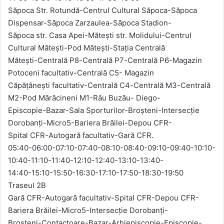
Săpoca Str. Rotundă-Centrul Cultural Săpoca-Săpoca
Dispensar-Săpoca Zarzaulea-Săpoca Stadion-
Săpoca str. Casa Apei-Mătești str. Molidului-Centrul
Cultural Mătești-Pod Mătești-Stația Centrală
Mătești-Centrală P8-Centrală P7-Centrală P6-Magazin
Potoceni facultativ-Centrală C5- Magazin
Căpățânești facultativ-Centrală C4-Centrală M3-Centrală
M2-Pod Mărăcineni M1-Râu Buzău- Diego-
Episcopie-Bazar-Sala Sporturilor-Broșteni-Intersecție
Dorobanţi-Micro5-Bariera Brăilei-Depou CFR-
Spital CFR-Autogară facultativ-Gară CFR.
05:40-06:00-07:10-07:40-08:10-08:40-09:10-09:40-10:10-
10:40-11:10-11:40-12:10-12:40-13:10-13:40-
14:40-15:10-15:50-16:30-17:10-17:50-18:30-19:50
Traseul 2B
Gară CFR-Autogară facultativ-Spital CFR-Depou CFR-
Bariera Brăilei-Micro5-Intersecţie Dorobanţi-
Broşteni-Contactoare-Bazar-Arhiepiscopie-Episcopie-