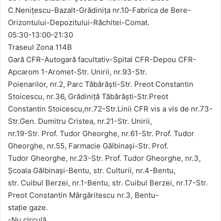
C.Nenițescu-Bazalt-Grădinița nr.10-Fabrica de Bere-
Orizontului-Depozitului-Răchitei-Comat.
05:30-13:00-21:30
Traseul Zona 114B
Gară CFR-Autogară facultativ-Spital CFR-Depou CFR-
Apcarom 1-Aromet-Str. Unirii, nr.93-Str.
Poienarilor, nr.2, Parc Tăbărăști-Str. Preot Constantin
Stoicescu, nr.36, Grădiniță Tăbărăști-Str.Preot
Constantin Stoicescu,nr.72-Str.Linii CFR vis a vis de nr.73-
Str.Gen. Dumitru Cristea, nr.21-Str. Unirii,
nr.19-Str. Prof. Tudor Gheorghe, nr.61-Str. Prof. Tudor
Gheorghe, nr.55, Farmacie Gălbinași-Str. Prof.
Tudor Gheorghe, nr.23-Str. Prof. Tudor Gheorghe, nr.3,
Școala Gălbinași-Bentu, str. Culturii, nr.4-Bentu,
str. Cuibul Berzei, nr.1-Bentu, str. Cuibul Berzei, nr.17-Str.
Preot Constantin Mărgăritescu nr.3, Bentu-
stație gaze.
-Nu circulă.