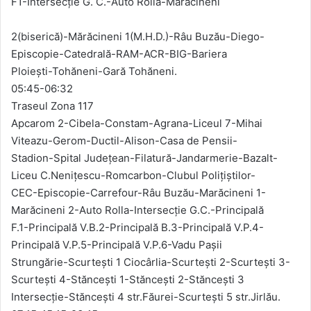
F1-Intersecție G. C.-Auto Rolla-Mărăcineni
2(biserică)-Mărăcineni 1(M.H.D.)-Râu Buzău-Diego-
Episcopie-Catedrală-RAM-ACR-BIG-Bariera
Ploiești-Tohăneni-Gară Tohăneni.
05:45-06:32
Traseul Zona 117
Apcarom 2-Cibela-Constam-Agrana-Liceul 7-Mihai
Viteazu-Gerom-Ductil-Alison-Casa de Pensii-
Stadion-Spital Județean-Filatură-Jandarmerie-Bazalt-
Liceu C.Nenițescu-Romcarbon-Clubul Polițiștilor-
CEC-Episcopie-Carrefour-Râu Buzău-Marăcineni 1-
Marăcineni 2-Auto Rolla-Intersecție G.C.-Principală
F.1-Principală V.B.2-Principală B.3-Principală V.P.4-
Principală V.P.5-Principală V.P.6-Vadu Pașii
Strungărie-Scurtești 1 Ciocârlia-Scurtești 2-Scurtești 3-
Scurtești 4-Stăncești 1-Stăncești 2-Stăncești 3
Intersecție-Stăncești 4 str.Făurei-Scurtești 5 str.Jirlău.