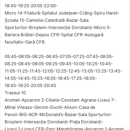
18:45-19:25-20:05-22:00-
Micro 14-Filatură-Spitalul Județean-Crâng-Spiru Haret-
Școala 15-Camelia-Catedrală-Bazar-Sala
Sporturilor-Broșteni-Intersecție Dorobanți-Micro 5-
Bariera Brăilei-Depou CFR-Spital CFR-Autogară
facultativ-Gară CFR.
05:45-06:05-06:25-06:45-07:05-07:25-07:45-08:05-
08:25-08:45-09:05-09:25-09:45-10:05-10:25-10:45-
11:05-11:25-11:45-12:05-12:25-12:45-13:05-13:25-13:45-
14:05-14:45-15:25-16:05-16:45-17:25-18:05-
18:45-19:25-20:05-20:45
Traseul 10
Aromet-Apcarom 2-Cibela-Constam-Agrana-Liceul 7-
Mihai Viteazu-Gerom-Ductil-Alison-Casa de
Pensii-BIG-ACR-McDonald’s-Bazar-Sala Sporturilor-
Broșteni-Intersecție Dorobanți-Piața Dorobanți-
Liceul 1-Liceul CFR-Parc Marghiloman-Apcarom 1-Aromet.