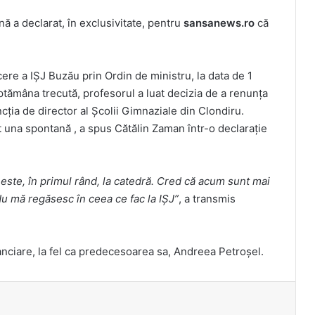
ă a declarat, în exclusivitate, pentru
sansanews.ro
că
ere a IȘJ Buzău prin Ordin de ministru, la data de 1
ptămâna trecută, profesorul a luat decizia de a renunța
ncția de director al Şcolii Gimnaziale din Clondiru.
st una spontană , a spus Cătălin Zaman într-o declarație
 este, în primul rând, la catedră. Cred că acum sunt mai
. Nu mă regăsesc în ceea ce fac la IȘJ”
, a transmis
.
nanciare, la fel ca predecesoarea sa, Andreea Petroșel.