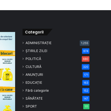
CategoriI
ADMINISTRAȚIE
1.255
ȘTIRILE ZILEI
974
POLITICĂ
680
CULTURĂ
320
ANUNȚURI
171
EDUCAȚIE
163
Fără categorie
152
SĂNĂTATE
147
SPORT
111