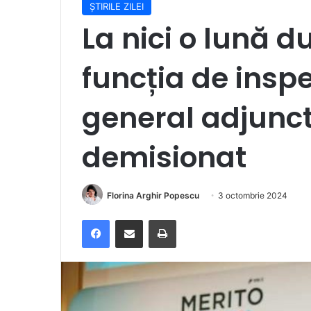
ȘTIRILE ZILEI
La nici o lună 
funcția de inspe
general adjunc
demisionat
Florina Arghir Popescu
3 octombrie 2024
Facebook
Distribuie prin e-mail
Imprimare