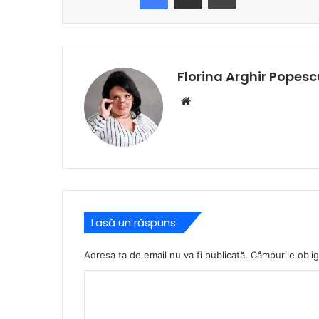
Florina Arghir Popesc
Website
Lasă un răspuns
Adresa ta de email nu va fi publicată.
Câmpurile oblig
C
o