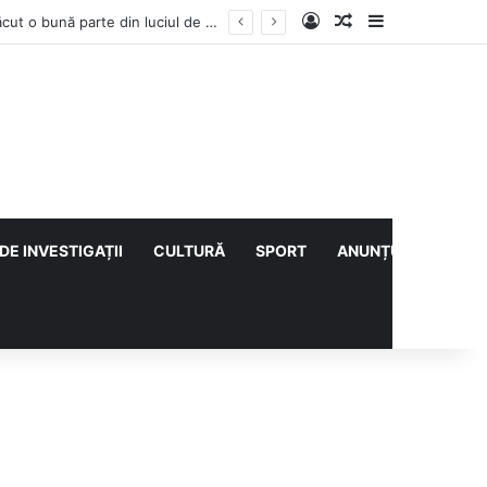
Log In
Articol aleatoriu
Sidebar
Vești bune din rezervațiile naturale ale Buzăului. Lacurile de la Boldu și Balta Albă și-au refăcut o bună parte din luciul de apă
DE INVESTIGAȚII
CULTURĂ
SPORT
ANUNȚURI