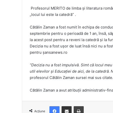
Profesorul MERITO de limba și literatura român
„locul lui este la catedră” .
Cătălin Zaman a fost numit în echipa de conduc
septembrie pentru o perioadă de 1 an, însă, să
la acest post pentru a reveni la catedră și la fu
Decizia nu a fost ușor de luat însă nici nu a fo
pentru șansanews.ro
”Decizia nu a fost impulsivă. Simt că locul meu
util elevilor și Educației de aici, de la catedră
profesorul Cătălin Zaman sursei mai sus citate
Cătălin Zaman a avut atribuții administrativ-fi
Facebook
Distribuie prin e-mail
Imprimare
Acțiune