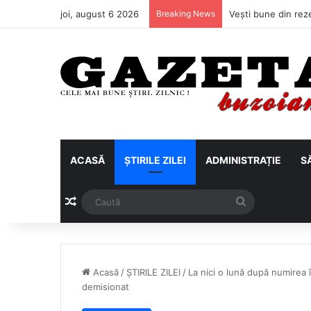
joi, august 6 2026
Breaking News
ACASĂ
ȘTIRILE ZILEI
ADMINISTRAȚIE
S
Articol aleatoriu
Caută
Acasă
/
ȘTIRILE ZILEI
/
La nici o lună după numirea 
demisionat