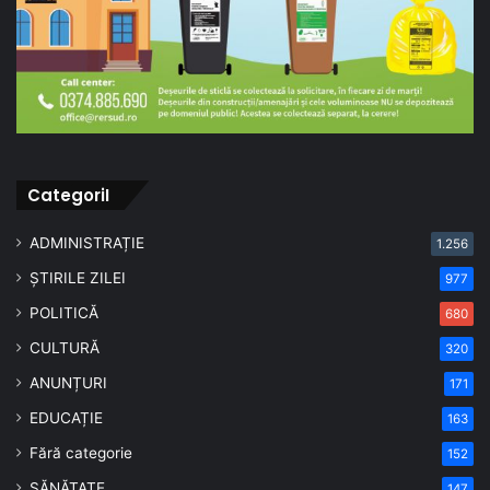
CategoriI
ADMINISTRAȚIE
1.256
ȘTIRILE ZILEI
977
POLITICĂ
680
CULTURĂ
320
ANUNȚURI
171
EDUCAȚIE
163
Fără categorie
152
SĂNĂTATE
147