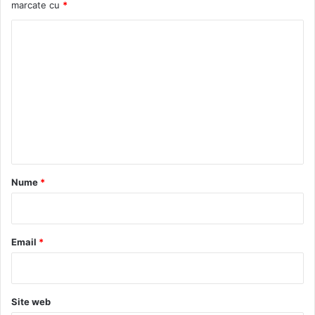
marcate cu
*
C
o
m
e
n
t
a
r
Nume
*
i
u
*
Email
*
Site web