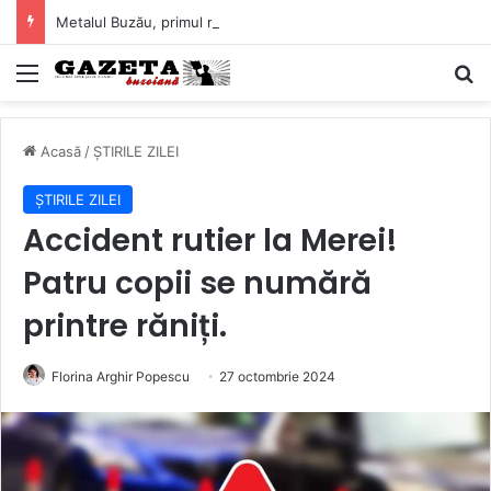
Metalul Buzău, primul meci acasă în noul sezon de Liga 2. Obiectiv clar înaintea duelului cu CS Afumați
Mediu
C
Acasă
/
ȘTIRILE ZILEI
ȘTIRILE ZILEI
Accident rutier la Merei!
Patru copii se numără
printre răniți.
Florina Arghir Popescu
27 octombrie 2024