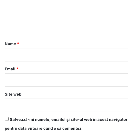
e
n
t
a
r
Nume
*
i
u
*
Email
*
Site web
Salvează-mi numele, emailul și site-ul web în acest navigator
pentru data viitoare când o să comentez.