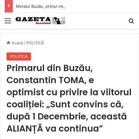
Metalul Buzău, primul meci acasă în noul sezon de Liga 2. Obiectiv clar înaintea duelului cu CS Afumați
Mediu
C
Acasă
/
POLITICĂ
POLITICĂ
Primarul din Buzău,
Constantin TOMA, e
optimist cu privire la viitorul
coaliției: „Sunt convins că,
după 1 Decembrie, această
ALIANȚĂ va continua”