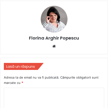
Florina Arghir Popescu
Website
Lasă un răspuns
Adresa ta de email nu va fi publicată.
Câmpurile obligatorii sunt
marcate cu
*
C
o
m