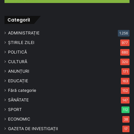
CategoriI
ADMINISTRAȚIE
1.256
ȘTIRILE ZILEI
977
POLITICĂ
680
CULTURĂ
320
ANUNȚURI
171
EDUCAȚIE
163
Fără categorie
152
SĂNĂTATE
147
SPORT
112
ECONOMIC
38
GAZETA DE INVESTIGAȚII
17