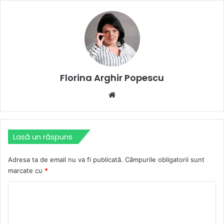
Florina Arghir Popescu
Website
Lasă un răspuns
Adresa ta de email nu va fi publicată.
Câmpurile obligatorii sunt
marcate cu
*
C
o
m