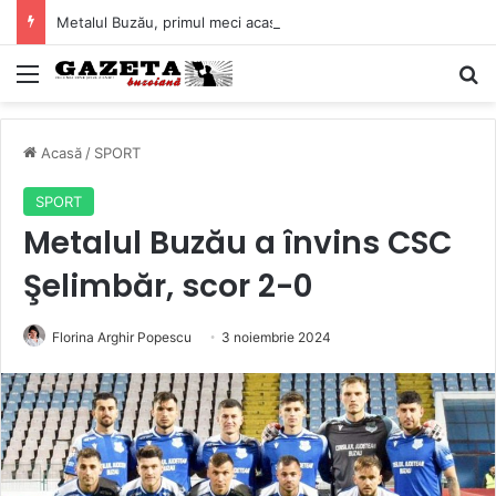
Metalul Buzău, primul meci acasă în noul sezon de Liga 2. Obiectiv clar înaintea duelului cu CS Afumați
Mediu
C
Acasă
/
SPORT
SPORT
Metalul Buzău a învins CSC
Şelimbăr, scor 2-0
Florina Arghir Popescu
3 noiembrie 2024