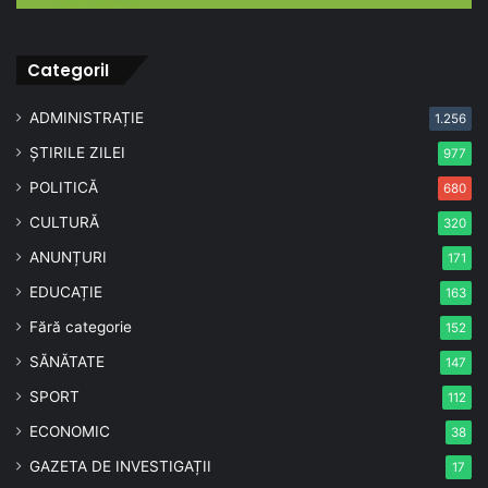
CategoriI
ADMINISTRAȚIE
1.256
ȘTIRILE ZILEI
977
POLITICĂ
680
CULTURĂ
320
ANUNȚURI
171
EDUCAȚIE
163
Fără categorie
152
SĂNĂTATE
147
SPORT
112
ECONOMIC
38
GAZETA DE INVESTIGAȚII
17