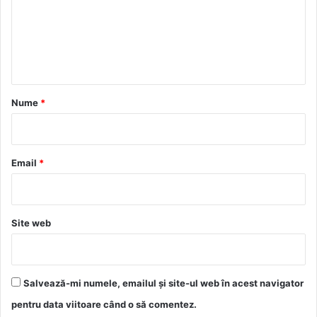
e
n
t
a
r
Nume
*
i
u
*
Email
*
Site web
Salvează-mi numele, emailul și site-ul web în acest navigator
pentru data viitoare când o să comentez.