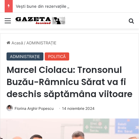
Vești bune din rezervațiile naturale ale Buzăului. Lacurile de la Boldu și Balta Albă și-au refăcut o bună parte din luciul de apă
Mediu
C
Acasă
/
ADMINISTRAȚIE
ADMINISTRAȚIE
POLITICĂ
Marcel Ciolacu: Tronsonul
Buzău-Râmnicu Sărat va fi
deschis săptămâna viitoare
Florina Arghir Popescu
14 noiembrie 2024