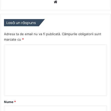
Website
Lasă un răspuns
Adresa ta de email nu va fi publicată.
Câmpurile obligatorii sunt
marcate cu
*
C
o
m
e
n
t
a
r
Nume
*
i