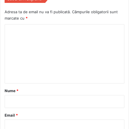
Adresa ta de email nu va fi publicată.
Câmpurile obligatorii sunt
marcate cu
*
C
o
m
e
n
t
a
r
Nume
*
i
u
*
Email
*