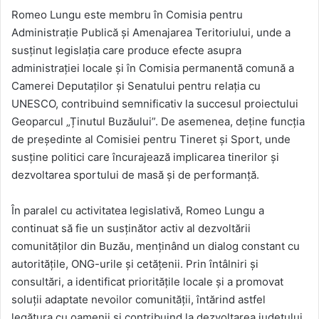
Romeo Lungu este membru în Comisia pentru
Administrație Publică și Amenajarea Teritoriului, unde a
susținut legislația care produce efecte asupra
administrației locale și în Comisia permanentă comună a
Camerei Deputaților şi Senatului pentru relația cu
UNESCO, contribuind semnificativ la succesul proiectului
Geoparcul „Ținutul Buzăului”. De asemenea, deține funcția
de președinte al Comisiei pentru Tineret și Sport, unde
susține politici care încurajează implicarea tinerilor și
dezvoltarea sportului de masă și de performanță.
În paralel cu activitatea legislativă, Romeo Lungu a
continuat să fie un susținător activ al dezvoltării
comunităților din Buzău, menținând un dialog constant cu
autoritățile, ONG-urile și cetățenii. Prin întâlniri și
consultări, a identificat prioritățile locale și a promovat
soluții adaptate nevoilor comunității, întărind astfel
legătura cu oamenii și contribuind la dezvoltarea județului.