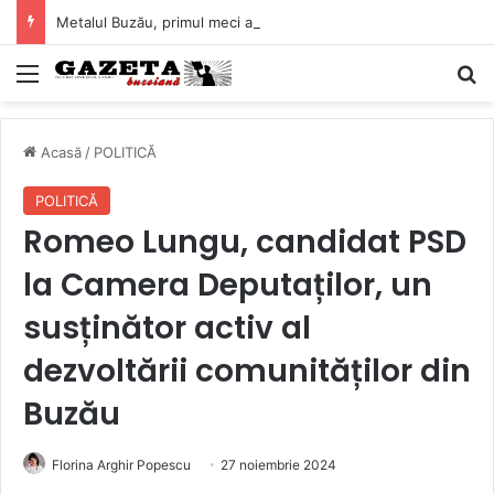
Metalul Buzău, primul meci acasă în noul sezon de Liga 2. Obiectiv clar înaintea duelului cu CS Afumați
Mediu
C
Acasă
/
POLITICĂ
POLITICĂ
Romeo Lungu, candidat PSD
la Camera Deputaților, un
susținător activ al
dezvoltării comunităților din
Buzău
Florina Arghir Popescu
27 noiembrie 2024