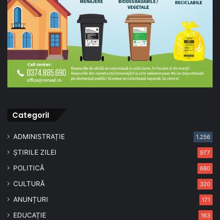
CategoriI
ADMINISTRAȚIE
1.256
ȘTIRILE ZILEI
977
POLITICĂ
680
CULTURĂ
320
ANUNȚURI
171
EDUCAȚIE
163