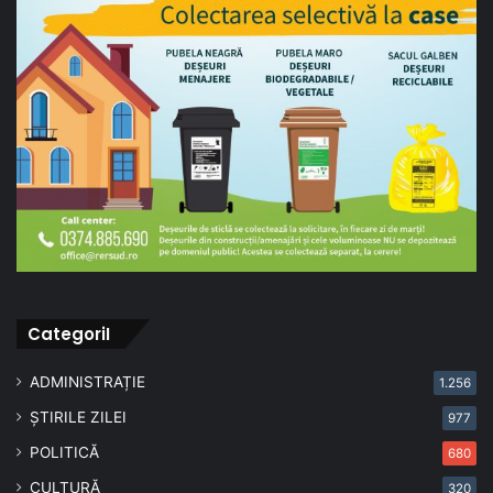
CategoriI
ADMINISTRAȚIE
1.256
ȘTIRILE ZILEI
977
POLITICĂ
680
CULTURĂ
320