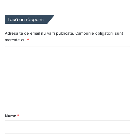
Lasă un răspuns
Adresa ta de email nu va fi publicată.
Câmpurile obligatorii sunt
marcate cu
*
C
o
m
e
n
t
a
r
Nume
*
i
u