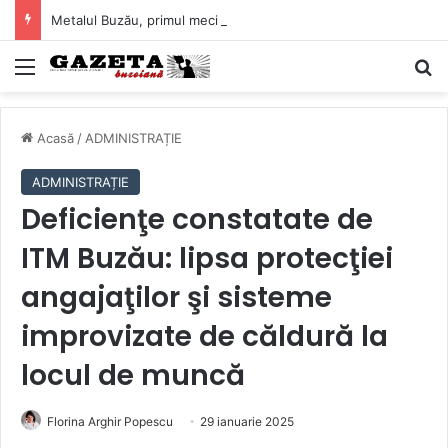
Metalul Buzău, primul meci acasă în noul sezon de Liga 2. Obiectiv clar înaintea duelului cu CS Afumați
Mediu
C
Acasă
/
ADMINISTRAȚIE
ADMINISTRAȚIE
Deficienţe constatate de
ITM Buzău: lipsa protecţiei
angajaţilor şi sisteme
improvizate de căldură la
locul de muncă
Florina Arghir Popescu
29 ianuarie 2025