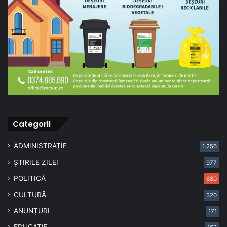
CategoriI
ADMINISTRAȚIE
1.256
ȘTIRILE ZILEI
977
POLITICĂ
680
CULTURĂ
320
ANUNȚURI
171
EDUCAȚIE