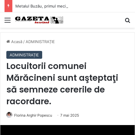
Metalul Buzău, primul meci acasă în noul sezon de Liga 2. Obiectiv clar înaintea duelului cu CS Afumați
Mediu
C
Acasă
/
ADMINISTRAȚIE
ADMINISTRAȚIE
Locuitorii comunei
Mărăcineni sunt aşteptaţi
să semneze cererile de
racordare.
Florina Arghir Popescu
7 mai 2025