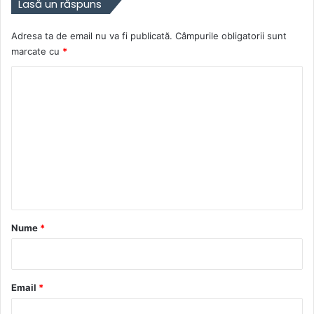
Lasă un răspuns
Adresa ta de email nu va fi publicată.
Câmpurile obligatorii sunt
marcate cu
*
C
o
m
e
n
t
a
r
Nume
*
i
u
*
Email
*