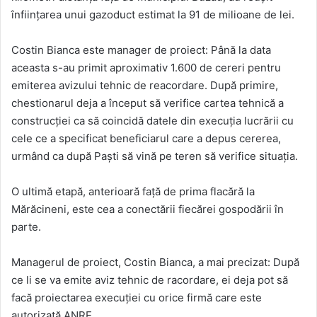
înfiinţarea unui gazoduct estimat la 91 de milioane de lei.
Costin Bianca este manager de proiect: Până la data
aceasta s-au primit aproximativ 1.600 de cereri pentru
emiterea avizului tehnic de reacordare. După primire,
chestionarul deja a început să verifice cartea tehnică a
construcţiei ca să coincidă datele din execuţia lucrării cu
cele ce a specificat beneficiarul care a depus cererea,
urmând ca după Paşti să vină pe teren să verifice situaţia.
O ultimă etapă, anterioară faţă de prima flacără la
Mărăcineni, este cea a conectării fiecărei gospodării în
parte.
Managerul de proiect, Costin Bianca, a mai precizat: După
ce li se va emite aviz tehnic de racordare, ei deja pot să
facă proiectarea execuţiei cu orice firmă care este
autorizată ANRE.