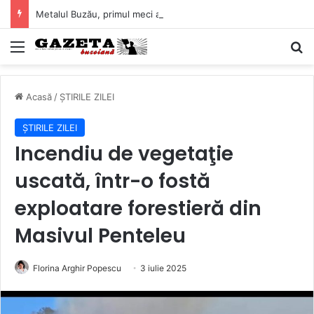
Metalul Buzău, primul meci acasă în noul sezon de Liga 2. Obiectiv clar înaintea duelului cu CS Afumați
Mediu
C
Acasă
/
ȘTIRILE ZILEI
ȘTIRILE ZILEI
Incendiu de vegetaţie
uscată, într-o fostă
exploatare forestieră din
Masivul Penteleu
Florina Arghir Popescu
3 iulie 2025