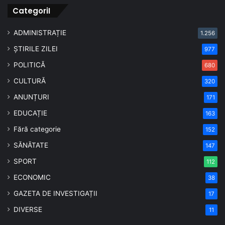
CategoriI
ADMINISTRAȚIE
1.256
ȘTIRILE ZILEI
977
POLITICĂ
680
CULTURĂ
320
ANUNȚURI
171
EDUCAȚIE
163
Fără categorie
152
SĂNĂTATE
147
SPORT
112
ECONOMIC
38
GAZETA DE INVESTIGAȚII
17
DIVERSE
11