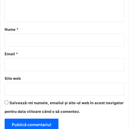
n
t
a
r
Nume
*
i
u
*
Email
*
Site web
Salvează-mi numele, emailul și site-ul web în acest navigator
pentru data viitoare când o să comentez.