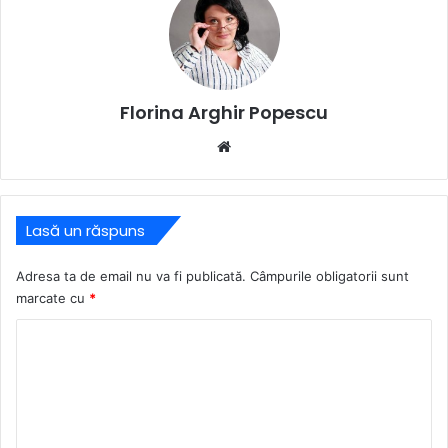
Florina Arghir Popescu
Website
Lasă un răspuns
Adresa ta de email nu va fi publicată.
Câmpurile obligatorii sunt
marcate cu
*
C
o
m
e