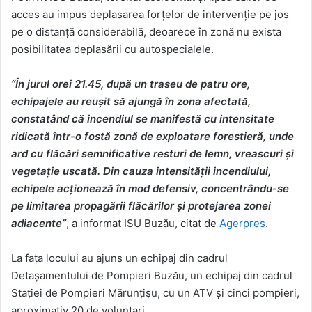
acces au impus deplasarea forţelor de intervenţie pe jos
pe o distanţă considerabilă, deoarece în zonă nu exista
posibilitatea deplasării cu autospecialele.
“În jurul orei 21.45, după un traseu de patru ore,
echipajele au reuşit să ajungă în zona afectată,
constatând că incendiul se manifestă cu intensitate
ridicată într-o fostă zonă de exploatare forestieră, unde
ard cu flăcări semnificative resturi de lemn, vreascuri şi
vegetaţie uscată. Din cauza intensităţii incendiului,
echipele acţionează în mod defensiv, concentrându-se
pe limitarea propagării flăcărilor şi protejarea zonei
adiacente”
, a informat ISU Buzău, citat de
Agerpres
.
La faţa locului au ajuns un echipaj din cadrul
Detaşamentului de Pompieri Buzău, un echipaj din cadrul
Staţiei de Pompieri Mărunţişu, cu un ATV şi cinci pompieri,
aproximativ 20 de voluntari.