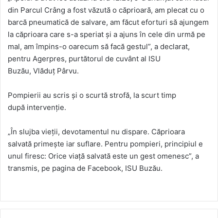
din Parcul Crâng a fost văzută o căprioară, am plecat cu o
barcă pneumatică de salvare, am făcut eforturi să ajungem
la căprioara care s-a speriat şi a ajuns în cele din urmă pe
mal, am împins-o oarecum să facă gestul”, a declarat,
pentru Agerpres, purtătorul de cuvânt al ISU
Buzău, Vlăduţ Pârvu.
Pompierii au scris şi o scurtă strofă, la scurt timp
după intervenţie.
„În slujba vieţii, devotamentul nu dispare. Căprioara
salvată primeşte iar suflare. Pentru pompieri, principiul e
unul firesc: Orice viaţă salvată este un gest omenesc”, a
transmis, pe pagina de Facebook, ISU Buzău.