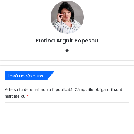
Florina Arghir Popescu
Website
Lasă un răspuns
Adresa ta de email nu va fi publicată.
Câmpurile obligatorii sunt
marcate cu
*
C
o
m
e