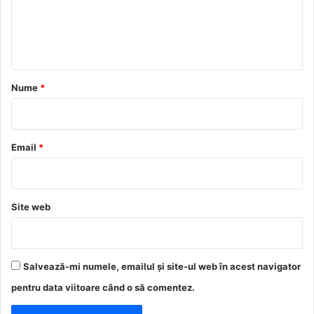
n
t
a
r
Nume
*
i
u
*
Email
*
Site web
Salvează-mi numele, emailul și site-ul web în acest navigator
pentru data viitoare când o să comentez.