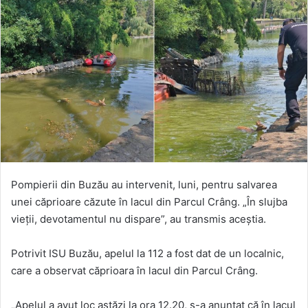
Pompierii din Buzău au intervenit, luni, pentru salvarea
unei căprioare căzute în lacul din Parcul Crâng. „În slujba
vieţii, devotamentul nu dispare”, au transmis aceștia.
Potrivit ISU Buzău, apelul la 112 a fost dat de un localnic,
care a observat căprioara în lacul din Parcul Crâng.
„Apelul a avut loc astăzi la ora 12.20, s-a anunţat că în lacul