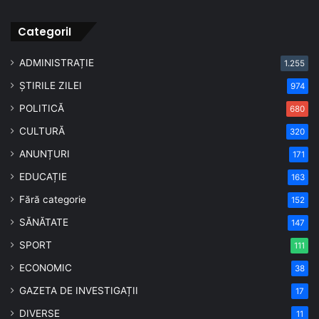
CategoriI
ADMINISTRAȚIE
1.255
ȘTIRILE ZILEI
974
POLITICĂ
680
CULTURĂ
320
ANUNȚURI
171
EDUCAȚIE
163
Fără categorie
152
SĂNĂTATE
147
SPORT
111
ECONOMIC
38
GAZETA DE INVESTIGAȚII
17
DIVERSE
11