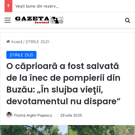
Vești bune din rezervațiile naturale ale Buzăului. Lacurile de la Boldu și Balta Albă și-au refăcut o bună parte din luciul de apă
Mediu
C
Acasă
/
ȘTIRILE ZILEI
ȘTIRILE ZILEI
O căprioară a fost salvată
de la înec de pompierii din
Buzău: „În slujba vieţii,
devotamentul nu dispare”
Florina Arghir Popescu
29 iulie 2025