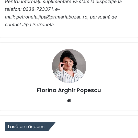
Pentru informaţii suplimentare vă stăm la dispoziţie la
telefon: 0238-723371, e-
mail: petronela.jipa@primariabuzau.ro, persoană de
contact Jipa Petronela.
Florina Arghir Popescu
Website
Lasă un răspuns