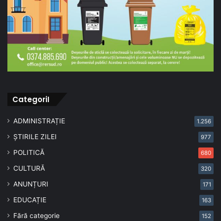
CategoriI
ADMINISTRAȚIE
1.256
ȘTIRILE ZILEI
977
POLITICĂ
680
CULTURĂ
320
ANUNȚURI
171
EDUCAȚIE
163
Fără categorie
152