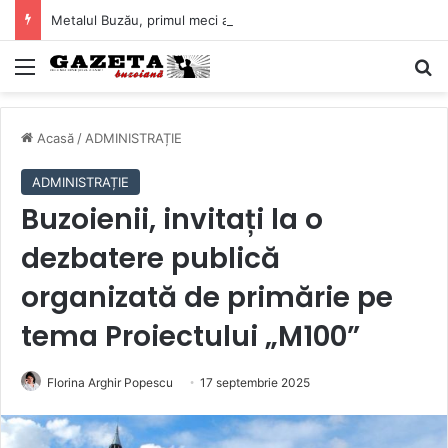
Metalul Buzău, primul meci acasă în noul sezon de Liga 2. Obiectiv clar înaintea duelului cu CS Afumați
Mediu
C
Acasă
/
ADMINISTRAȚIE
ADMINISTRAȚIE
Buzoienii, invitați la o
dezbatere publică
organizată de primărie pe
tema Proiectului „M100”
Florina Arghir Popescu
17 septembrie 2025