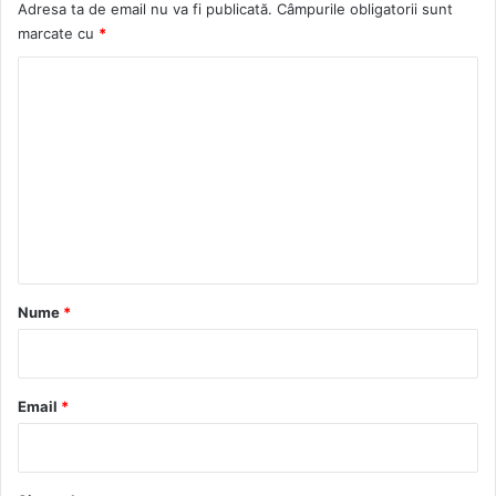
Adresa ta de email nu va fi publicată.
Câmpurile obligatorii sunt
marcate cu
*
C
o
m
e
n
t
a
r
Nume
*
i
u
*
Email
*