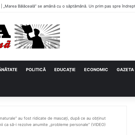
u, primul meci acasă în noul sezon de Liga 2. Obiectiv clar înaintea duel
ĂNĂTATE
POLITICĂ
EDUCAȚIE
ECONOMIC
GAZETA 
naturale” au fost ridicate de mascați, după ce au obținut
anii ca să-i rezolve anumite „probleme personale” (VIDEO)