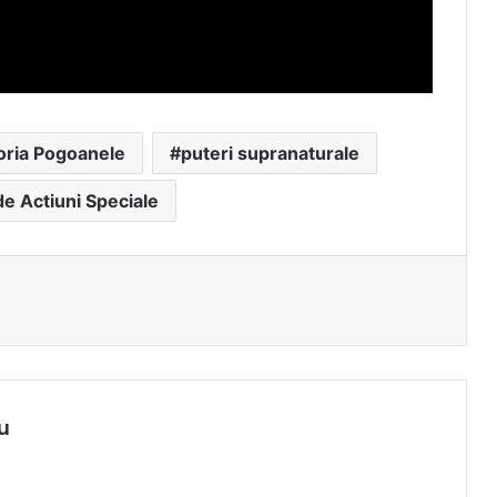
oria Pogoanele
puteri supranaturale
de Actiuni Speciale
u