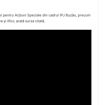
ului pentru Acţiuni Speciale din cadrul IPJ Buzău, precum
 şi Ilfov, arată sursa citată.