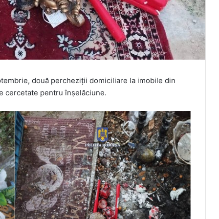
eptembrie, două percheziţii domiciliare la imobile din
re cercetate pentru înşelăciune.