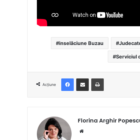
inselăciune Buzau
Judecat
Serviciul 
Facebook
Distribuie prin e-mail
Imprimare
Acțiune
Florina Arghir Popesc
Website