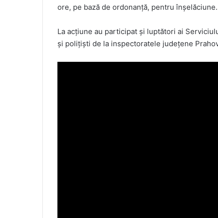
ore, pe bază de ordonanţă, pentru înşelăciune.
La acţiune au participat şi luptători ai Servici
şi poliţişti de la inspectoratele judeţene Prahova