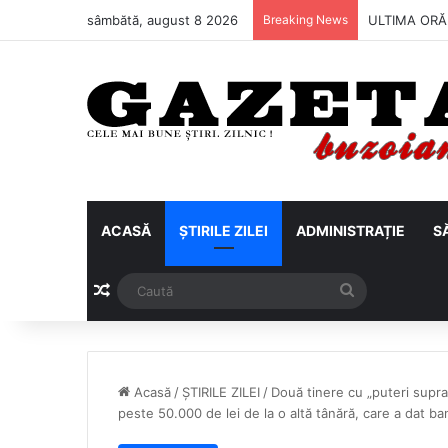
sâmbătă, august 8 2026
Breaking News
Metalul Buză
ACASĂ
ȘTIRILE ZILEI
ADMINISTRAȚIE
S
Articol aleatoriu
Caută
Acasă
/
ȘTIRILE ZILEI
/
Două tinere cu „puteri supra
peste 50.000 de lei de la o altă tânără, care a dat b