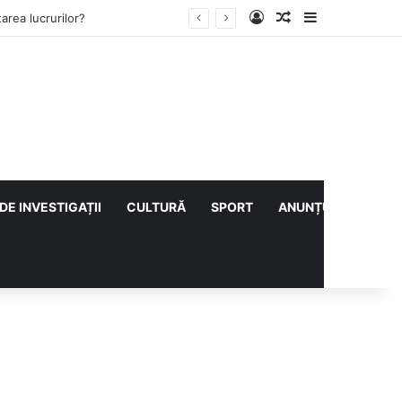
Log In
Articol aleatoriu
Sidebar
ului cu CS Afumați
DE INVESTIGAȚII
CULTURĂ
SPORT
ANUNȚURI